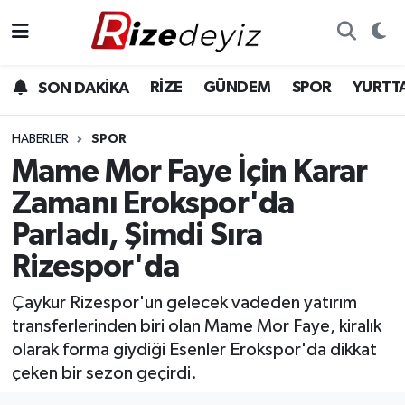
Spor
Rize Nöbetçi Eczaneler
RİZE
GÜNDEM
SPOR
YURTT
SON DAKİKA
Gündem
Rize Hava Durumu
HABERLER
SPOR
Yurttan Haberler
Rize Trafik Yoğunluk Haritası
Mame Mor Faye İçin Karar
Zamanı Erokspor'da
Ekonomi
Süper Lig Puan Durumu ve Fikstür
Parladı, Şimdi Sıra
Teknoloji
Tüm Manşetler
Rizespor'da
Sağlık
Son Dakika Haberleri
Çaykur Rizespor'un gelecek vadeden yatırım
transferlerinden biri olan Mame Mor Faye, kiralık
Haber Arşivi
olarak forma giydiği Esenler Erokspor'da dikkat
çeken bir sezon geçirdi.