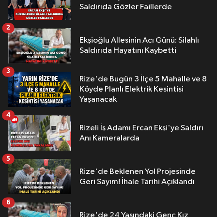
Saldırıda Gözler Faillerde
2
Ekşioğlu Aİlesinin Acı Günü: Silahlı
Saldırıda Hayatını Kaybetti
3
Rize'de Bugün 3 İlçe 5 Mahalle ve 8
Köyde Planlı Elektrik Kesintisi
Yaşanacak
4
Rizeli İş Adamı Ercan Ekşi'ye Saldırı
Anı Kameralarda
5
Rize'de Beklenen Yol Projesinde
Geri Sayım! İhale Tarihi Açıklandı
6
Rize'de 24 Yaşındaki Genç Kız