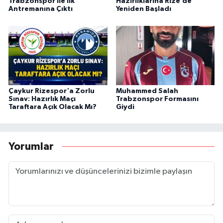
Trabzonspor İle İlk
Hazırlıklarına Rize’de
Antremanına Çıktı
Yeniden Başladı
Çaykur Rizespor'a Zorlu
Muhammed Salah
Sınav: Hazırlık Maçı
Trabzonspor Formasını
Taraftara Açık Olacak Mı?
Giydi
Yorumlar