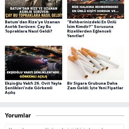
Batum’dan Rize’ye Uzanan
"Rehberinizdeki En Ünlü
Asırlık Serüven: Çay Bu
İsim Kimdir?" Sorusuna
Topraklara Nasıl Geldi?
Rizelilerden Eğlenceli
Yanıtlar!
Ekşioğlu Vakfı 26. Ovit Yayla
Bir Sigara Grubuna Daha
Şenlikleri’nde Görkemli
Zam Geldi: İşte Yeni Fiyatlar
Açılış
Yorumlar