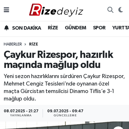
Spor
Rize Nöbetçi Eczaneler
RİZE
GÜNDEM
SPOR
YURTT
SON DAKİKA
Gündem
Rize Hava Durumu
HABERLER
RIZE
Yurttan Haberler
Rize Trafik Yoğunluk Haritası
Çaykur Rizespor, hazırlık
maçında mağlup oldu
Ekonomi
Süper Lig Puan Durumu ve Fikstür
Yeni sezon hazırlıklarını sürdüren Çaykur Rizespor,
Teknoloji
Tüm Manşetler
Mehmet Cengiz Tesisleri’nde oynanan özel
maçta Gürcistan temsilcisi Dinamo Tiflis’e 3-1
Sağlık
Son Dakika Haberleri
mağlup oldu.
Haber Arşivi
08.07.2025 - 21:27
09.07.2025 - 09:47
YAYINLANMA
GÜNCELLEME