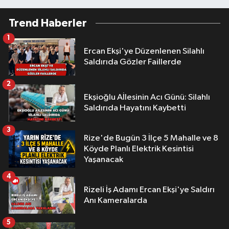
Trend Haberler
1
Ercan Ekşi'ye Düzenlenen Silahlı
Saldırıda Gözler Faillerde
2
Ekşioğlu Aİlesinin Acı Günü: Silahlı
Saldırıda Hayatını Kaybetti
3
Rize'de Bugün 3 İlçe 5 Mahalle ve 8
Köyde Planlı Elektrik Kesintisi
Yaşanacak
4
Rizeli İş Adamı Ercan Ekşi'ye Saldırı
Anı Kameralarda
5