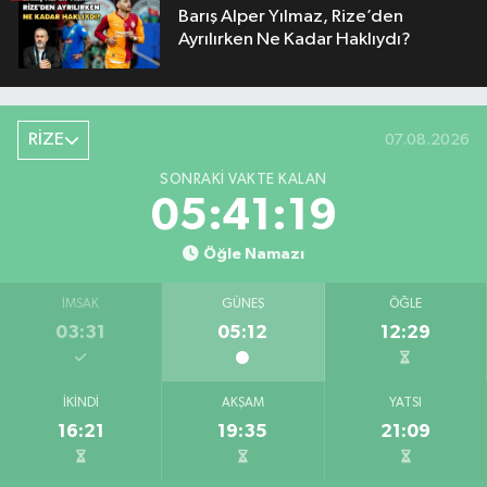
Barış Alper Yılmaz, Rize’den
Ayrılırken Ne Kadar Haklıydı?
RİZE
07.08.2026
SONRAKI VAKTE KALAN
05:41:18
Öğle Namazı
İMSAK
GÜNEŞ
ÖĞLE
03:31
05:12
12:29
İKINDI
AKŞAM
YATSI
16:21
19:35
21:09