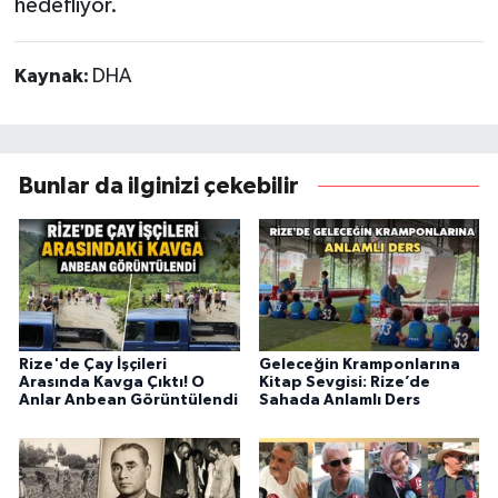
hedefliyor.
Kaynak:
DHA
Bunlar da ilginizi çekebilir
Rize'de Çay İşçileri
Geleceğin Kramponlarına
Arasında Kavga Çıktı! O
Kitap Sevgisi: Rize’de
Anlar Anbean Görüntülendi
Sahada Anlamlı Ders