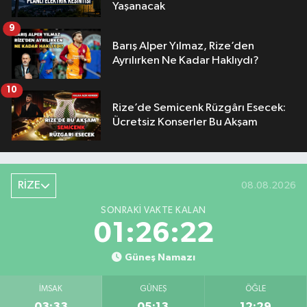
Yaşanacak
9
Barış Alper Yılmaz, Rize’den
Ayrılırken Ne Kadar Haklıydı?
10
Rize’de Semicenk Rüzgârı Esecek:
Ücretsiz Konserler Bu Akşam
RİZE
08.08.2026
SONRAKI VAKTE KALAN
01:26:21
Güneş Namazı
İMSAK
GÜNEŞ
ÖĞLE
03:33
05:13
12:29