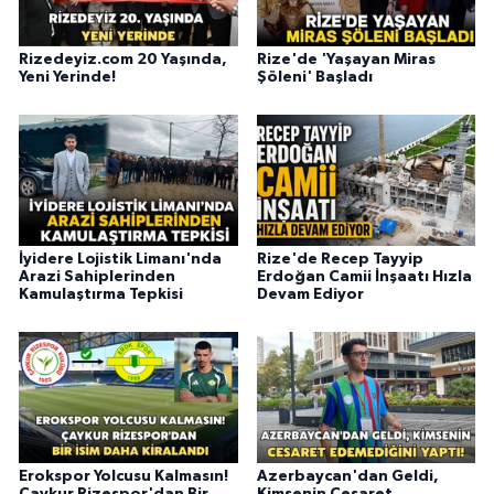
Rizedeyiz.com 20 Yaşında,
Rize'de 'Yaşayan Miras
Yeni Yerinde!
Şöleni' Başladı
İyidere Lojistik Limanı'nda
Rize'de Recep Tayyip
Arazi Sahiplerinden
Erdoğan Camii İnşaatı Hızla
Kamulaştırma Tepkisi
Devam Ediyor
Erokspor Yolcusu Kalmasın!
Azerbaycan'dan Geldi,
Çaykur Rizespor'dan Bir
Kimsenin Cesaret