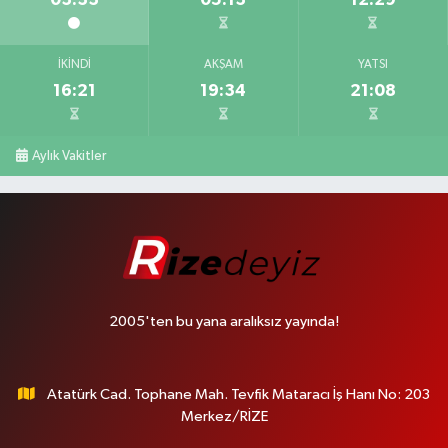
İKINDI
AKŞAM
YATSI
16:21
19:34
21:08
Aylık Vakitler
2005'ten bu yana aralıksız yayında!
Atatürk Cad. Tophane Mah. Tevfik Mataracı İş Hanı No: 203
Merkez/RİZE