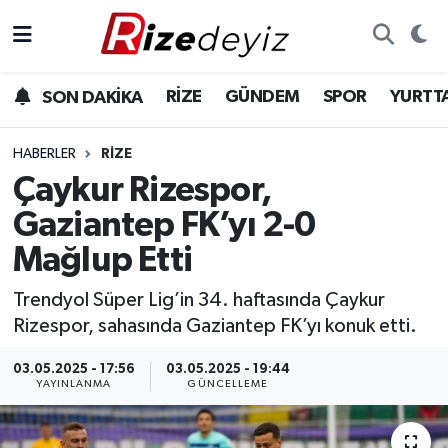
Spor
Rize Nöbetçi Eczaneler
RİZE
GÜNDEM
SPOR
YURTT
SON DAKİKA
Gündem
Rize Hava Durumu
HABERLER
RIZE
Yurttan Haberler
Rize Trafik Yoğunluk Haritası
Çaykur Rizespor,
Gaziantep FK’yı 2-0
Ekonomi
Süper Lig Puan Durumu ve Fikstür
Mağlup Etti
Teknoloji
Tüm Manşetler
Trendyol Süper Lig’in 34. haftasında Çaykur
Rizespor, sahasında Gaziantep FK’yı konuk etti.
Sağlık
Son Dakika Haberleri
03.05.2025 - 17:56
03.05.2025 - 19:44
Haber Arşivi
YAYINLANMA
GÜNCELLEME