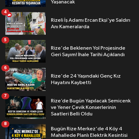
Yaşanacak
4
Rizeli İş Adamı Ercan Ekşi'ye Saldırı
Anı Kameralarda
5
Rize'de Beklenen Yol Projesinde
Geri Sayım! İhale Tarihi Açıklandı
6
Rize'de 24 Yaşındaki Genç Kız
Hayatını Kaybetti
7
Rize’de Bugün Yapılacak Semicenk
ve Yener Çevik Konserlerinin
Saatleri Belli Oldu
8
Bugün Rize Merkez'de 4 Köy 4
Mahallede Planlı Elektrik Kesintisi