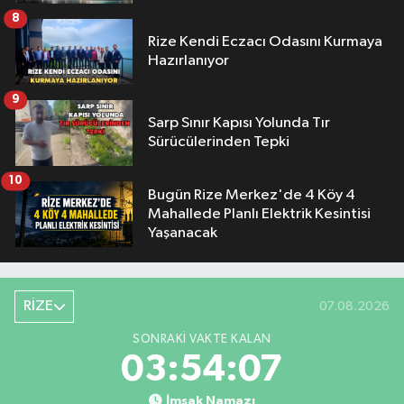
8
Rize Kendi Eczacı Odasını Kurmaya
Hazırlanıyor
9
Sarp Sınır Kapısı Yolunda Tır
Sürücülerinden Tepki
10
Bugün Rize Merkez'de 4 Köy 4
Mahallede Planlı Elektrik Kesintisi
Yaşanacak
RİZE
07.08.2026
SONRAKI VAKTE KALAN
03:54:06
İmsak Namazı