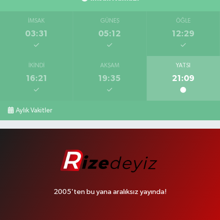
İMSAK
GÜNEŞ
ÖĞLE
03:31
05:12
12:29
İKINDI
AKŞAM
YATSI
16:21
19:35
21:09
Aylık Vakitler
2005'ten bu yana aralıksız yayında!