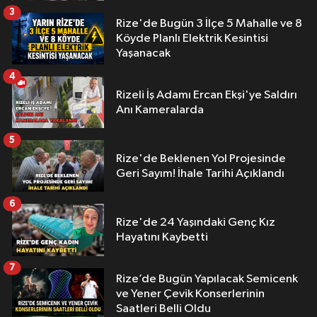
3
Rize'de Bugün 3 İlçe 5 Mahalle ve 8
Köyde Planlı Elektrik Kesintisi
Yaşanacak
4
Rizeli İş Adamı Ercan Ekşi'ye Saldırı
Anı Kameralarda
5
Rize'de Beklenen Yol Projesinde
Geri Sayım! İhale Tarihi Açıklandı
6
Rize'de 24 Yaşındaki Genç Kız
Hayatını Kaybetti
7
Rize’de Bugün Yapılacak Semicenk
ve Yener Çevik Konserlerinin
Saatleri Belli Oldu