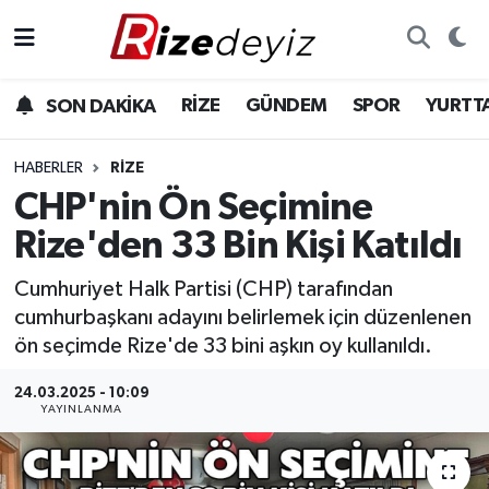
Spor
Rize Nöbetçi Eczaneler
RİZE
GÜNDEM
SPOR
YURTT
SON DAKİKA
Gündem
Rize Hava Durumu
HABERLER
RIZE
Yurttan Haberler
Rize Trafik Yoğunluk Haritası
CHP'nin Ön Seçimine
Rize'den 33 Bin Kişi Katıldı
Ekonomi
Süper Lig Puan Durumu ve Fikstür
Cumhuriyet Halk Partisi (CHP) tarafından
Teknoloji
Tüm Manşetler
cumhurbaşkanı adayını belirlemek için düzenlenen
ön seçimde Rize'de 33 bini aşkın oy kullanıldı.
Sağlık
Son Dakika Haberleri
24.03.2025 - 10:09
YAYINLANMA
Haber Arşivi