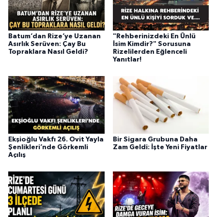
Batum’dan Rize’ye Uzanan
"Rehberinizdeki En Ünlü
Asırlık Serüven: Çay Bu
İsim Kimdir?" Sorusuna
Topraklara Nasıl Geldi?
Rizelilerden Eğlenceli
Yanıtlar!
Ekşioğlu Vakfı 26. Ovit Yayla
Bir Sigara Grubuna Daha
Şenlikleri’nde Görkemli
Zam Geldi: İşte Yeni Fiyatlar
Açılış