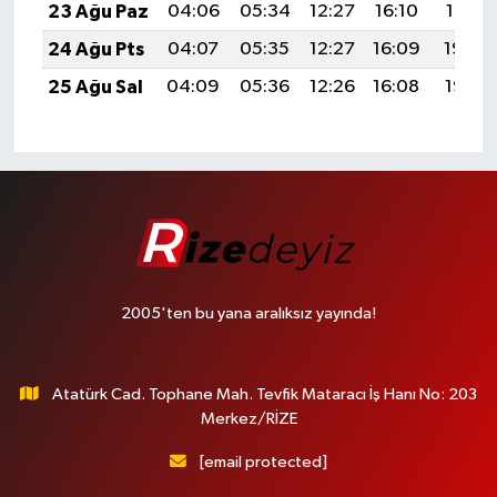
23 Ağu Paz
04:06
05:34
12:27
16:10
19:10
24 Ağu Pts
04:07
05:35
12:27
16:09
19:08
25 Ağu Sal
04:09
05:36
12:26
16:08
19:07
2005'ten bu yana aralıksız yayında!
Atatürk Cad. Tophane Mah. Tevfik Mataracı İş Hanı No: 203
Merkez/RİZE
[email protected]