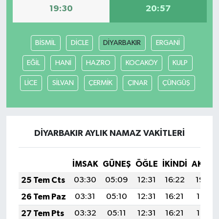
19:30
20:57
BİSMİL
DİCLE
DİYARBAKIR
ERGANİ
EĞİL
HANİ
HAZRO
KOCAKÖY
KULP
LİCE
SİLVAN
ÇERMİK
ÇINAR
ÇÜNGÜŞ
DİYARBAKIR AYLIK NAMAZ VAKITLERI
İMSAK
GÜNEŞ
ÖĞLE
İKINDI
AKŞA
25 Tem Cts
03:30
05:09
12:31
16:22
19:42
26 Tem Paz
03:31
05:10
12:31
16:21
19:41
27 Tem Pts
03:32
05:11
12:31
16:21
19:41