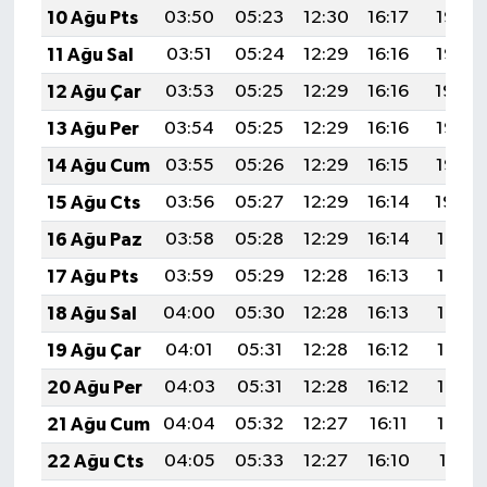
10 Ağu Pts
03:50
05:23
12:30
16:17
19:26
11 Ağu Sal
03:51
05:24
12:29
16:16
19:25
12 Ağu Çar
03:53
05:25
12:29
16:16
19:24
13 Ağu Per
03:54
05:25
12:29
16:16
19:23
14 Ağu Cum
03:55
05:26
12:29
16:15
19:22
15 Ağu Cts
03:56
05:27
12:29
16:14
19:20
16 Ağu Paz
03:58
05:28
12:29
16:14
19:19
17 Ağu Pts
03:59
05:29
12:28
16:13
19:18
18 Ağu Sal
04:00
05:30
12:28
16:13
19:17
19 Ağu Çar
04:01
05:31
12:28
16:12
19:15
20 Ağu Per
04:03
05:31
12:28
16:12
19:14
21 Ağu Cum
04:04
05:32
12:27
16:11
19:13
22 Ağu Cts
04:05
05:33
12:27
16:10
19:11