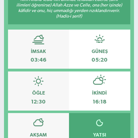
ilimleri öğrenirse) Allah Azze ve Celle, ona (her işinde)
kâfidir ve onu, hiç ummadığı yerden rızıklandırıverir.
(Hadis-i şerif)
İMSAK
GÜNEŞ
03:46
05:20
ÖĞLE
İKINDI
12:30
16:18
AKŞAM
YATSI