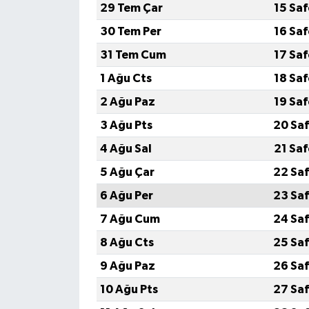
29 Tem Çar
15 Sa
30 Tem Per
16 Sa
31 Tem Cum
17 Sa
1 Ağu Cts
18 Sa
2 Ağu Paz
19 Sa
3 Ağu Pts
20 Saf
4 Ağu Sal
21 Sa
5 Ağu Çar
22 Saf
6 Ağu Per
23 Saf
7 Ağu Cum
24 Saf
8 Ağu Cts
25 Saf
9 Ağu Paz
26 Saf
10 Ağu Pts
27 Saf