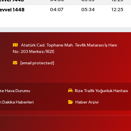
levvel 1448
04:07
05:34
12:25
Atatürk Cad. Tophane Mah. Tevfik Mataracı İş Hanı
No: 203 Merkez/RİZE
[email protected]
ize Hava Durumu
Rize Trafik Yoğunluk Haritası
 Dakika Haberleri
Haber Arşivi