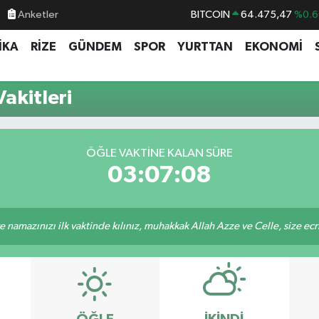
Anketler
BITCOIN
64.475,47
%0.6
DOLAR
47,5986
%0.0
İKA
RİZE
GÜNDEM
SPOR
YURTTAN
EKONOMİ
EURO
55,0700
%0
STERLİN
64,2438
%0.2
akitleri
GRAM ALTIN
6518.23
%0.3
BİST100
13.703
%
ÖĞLE VAKTINE KALAN SÜRE
03:07:08
 namazınızı ilk vaktinde kılınız, muhakkak Allah Azze ve Celle, size ecriniz