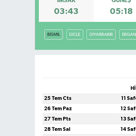
İMSAK
GÜNEŞ
03:43
05:18
BİSMİL
DİCLE
DİYARBAKIR
ERGAN
Hİ
25 Tem Cts
11 Sa
26 Tem Paz
12 Sa
27 Tem Pts
13 Sa
28 Tem Sal
14 Sa