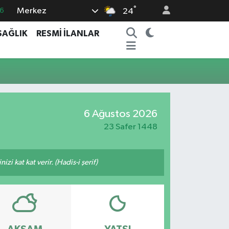
°
Merkez
6
24
6
SAĞLIK
RESMİ İLANLAR
.1
1
9
0
6 Ağustos 2026
23 Safer 1448
i kat kat verir. (Hadis-i şerif)