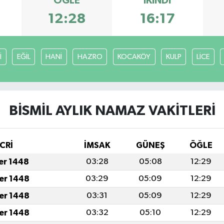
ÖĞLE
İKINDI
12:28
16:17
İ
EĞİL
HANİ
HAZRO
KOCAKÖY
KULP
LİCE
BİSMİL AYLIK NAMAZ VAKITLERI
CRİ
İMSAK
GÜNEŞ
ÖĞLE
fer 1448
03:28
05:08
12:29
fer 1448
03:29
05:09
12:29
fer 1448
03:31
05:09
12:29
fer 1448
03:32
05:10
12:29