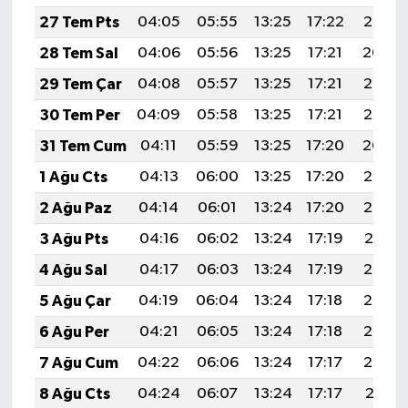
27 Tem Pts
04:05
05:55
13:25
17:22
20:45
28 Tem Sal
04:06
05:56
13:25
17:21
20:44
29 Tem Çar
04:08
05:57
13:25
17:21
20:43
30 Tem Per
04:09
05:58
13:25
17:21
20:42
31 Tem Cum
04:11
05:59
13:25
17:20
20:40
1 Ağu Cts
04:13
06:00
13:25
17:20
20:39
2 Ağu Paz
04:14
06:01
13:24
17:20
20:38
3 Ağu Pts
04:16
06:02
13:24
17:19
20:37
4 Ağu Sal
04:17
06:03
13:24
17:19
20:36
5 Ağu Çar
04:19
06:04
13:24
17:18
20:35
6 Ağu Per
04:21
06:05
13:24
17:18
20:33
7 Ağu Cum
04:22
06:06
13:24
17:17
20:32
8 Ağu Cts
04:24
06:07
13:24
17:17
20:31