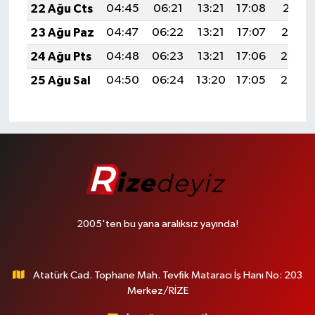
22 Ağu Cts
04:45
06:21
13:21
17:08
20:11
23 Ağu Paz
04:47
06:22
13:21
17:07
20:10
24 Ağu Pts
04:48
06:23
13:21
17:06
20:08
25 Ağu Sal
04:50
06:24
13:20
17:05
20:06
2005'ten bu yana aralıksız yayında!
Atatürk Cad. Tophane Mah. Tevfik Mataracı İş Hanı No: 203
Merkez/RİZE