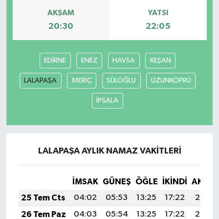
AKŞAM
YATSI
20:30
22:05
EDİRNE
ENEZ
HAVSA
KEŞAN
LALAPAŞA
MERİÇ
SÜLOĞLU
UZUNKÖPRÜ
İPSALA
LALAPAŞA AYLIK NAMAZ VAKITLERI
İMSAK
GÜNEŞ
ÖĞLE
İKINDI
AKŞA
25 Tem Cts
04:02
05:53
13:25
17:22
20:46
26 Tem Paz
04:03
05:54
13:25
17:22
20:46