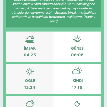
sizden önceki sâlih zâtların âdetidir. Ve muhakkak gece
namazı, Allâhü Teâlâ'ya mânen yaklaşmaya vesîledir,
günahlardan korunmaya bir vâsıtadır, birtakım günahlara
keffârettir ve hastalıkları bedenden uzaklaştırır. (Hadis-i
şerif)
İMSAK
GÜNEŞ
04:25
06:08
ÖĞLE
İKINDI
13:24
17:16