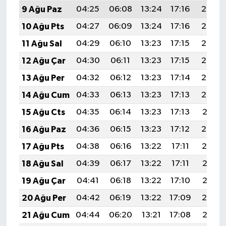
9 Ağu Paz
04:25
06:08
13:24
17:16
20:30
10 Ağu Pts
04:27
06:09
13:24
17:16
20:28
11 Ağu Sal
04:29
06:10
13:23
17:15
20:27
12 Ağu Çar
04:30
06:11
13:23
17:15
20:26
13 Ağu Per
04:32
06:12
13:23
17:14
20:24
14 Ağu Cum
04:33
06:13
13:23
17:13
20:23
15 Ağu Cts
04:35
06:14
13:23
17:13
20:21
16 Ağu Paz
04:36
06:15
13:23
17:12
20:20
17 Ağu Pts
04:38
06:16
13:22
17:11
20:19
18 Ağu Sal
04:39
06:17
13:22
17:11
20:17
19 Ağu Çar
04:41
06:18
13:22
17:10
20:16
20 Ağu Per
04:42
06:19
13:22
17:09
20:14
21 Ağu Cum
04:44
06:20
13:21
17:08
20:13