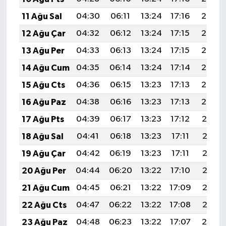
11 Ağu Sal
04:30
06:11
13:24
17:16
20:27
12 Ağu Çar
04:32
06:12
13:24
17:15
20:26
13 Ağu Per
04:33
06:13
13:24
17:15
20:25
14 Ağu Cum
04:35
06:14
13:24
17:14
20:23
15 Ağu Cts
04:36
06:15
13:23
17:13
20:22
16 Ağu Paz
04:38
06:16
13:23
17:13
20:20
17 Ağu Pts
04:39
06:17
13:23
17:12
20:19
18 Ağu Sal
04:41
06:18
13:23
17:11
20:18
19 Ağu Çar
04:42
06:19
13:23
17:11
20:16
20 Ağu Per
04:44
06:20
13:22
17:10
20:15
21 Ağu Cum
04:45
06:21
13:22
17:09
20:13
22 Ağu Cts
04:47
06:22
13:22
17:08
20:12
23 Ağu Paz
04:48
06:23
13:22
17:07
20:10