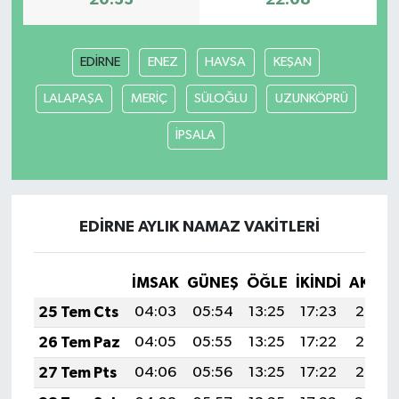
20:33
22:08
EDİRNE
ENEZ
HAVSA
KEŞAN
LALAPAŞA
MERİÇ
SÜLOĞLU
UZUNKÖPRÜ
İPSALA
EDİRNE AYLIK NAMAZ VAKITLERI
İMSAK
GÜNEŞ
ÖĞLE
İKINDI
AKŞA
25 Tem Cts
04:03
05:54
13:25
17:23
20:47
26 Tem Paz
04:05
05:55
13:25
17:22
20:46
27 Tem Pts
04:06
05:56
13:25
17:22
20:45