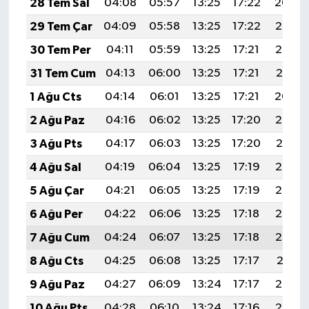
28 Tem Sal
04:08
05:57
13:25
17:22
20:44
29 Tem Çar
04:09
05:58
13:25
17:22
20:43
30 Tem Per
04:11
05:59
13:25
17:21
20:42
31 Tem Cum
04:13
06:00
13:25
17:21
20:41
1 Ağu Cts
04:14
06:01
13:25
17:21
20:40
2 Ağu Paz
04:16
06:02
13:25
17:20
20:39
3 Ağu Pts
04:17
06:03
13:25
17:20
20:37
4 Ağu Sal
04:19
06:04
13:25
17:19
20:36
5 Ağu Çar
04:21
06:05
13:25
17:19
20:35
6 Ağu Per
04:22
06:06
13:25
17:18
20:34
7 Ağu Cum
04:24
06:07
13:25
17:18
20:33
8 Ağu Cts
04:25
06:08
13:25
17:17
20:31
9 Ağu Paz
04:27
06:09
13:24
17:17
20:30
10 Ağu Pts
04:28
06:10
13:24
17:16
20:29