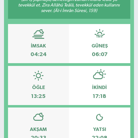
tevekkül et. Zira Allâhü Teâlâ, tevekkül eden kullarını
sever. (Âl-i İmrân Sûresi, 159)
İMSAK
GÜNEŞ
04:24
06:07
ÖĞLE
İKINDI
13:25
17:18
AKŞAM
YATSI