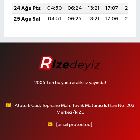
24 Ağu Pts
04:50
06:24
13:21
17:07
20:08
25 Ağu Sal
04:51
06:25
13:21
17:06
20:07
2005'ten bu yana aralıksız yayında!
Atatürk Cad. Tophane Mah. Tevfik Mataracı İş Hanı No: 203
Merkez/RİZE
[email protected]