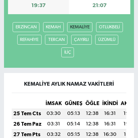
19:37
21:07
ERZİNCAN
KEMAH
KEMALİYE
OTLUKBELİ
REFAHİYE
TERCAN
ÇAYIRLI
ÜZÜMLÜ
İLİÇ
KEMALİYE AYLIK NAMAZ VAKITLERI
İMSAK
GÜNEŞ
ÖĞLE
İKINDI
AKŞA
25 Tem Cts
03:30
05:13
12:38
16:31
19:52
26 Tem Paz
03:31
05:14
12:38
16:31
19:52
27 Tem Pts
03:32
05:15
12:38
16:30
19:51