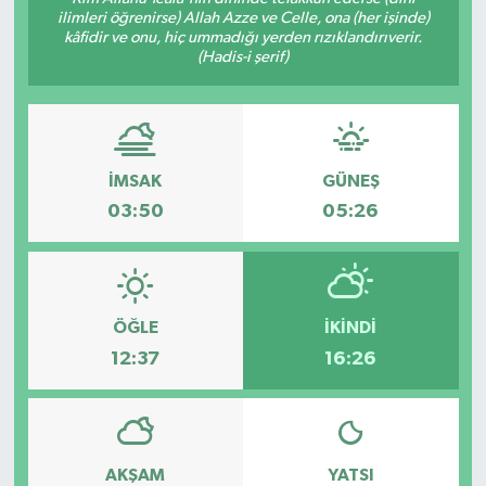
ilimleri öğrenirse) Allah Azze ve Celle, ona (her işinde)
kâfidir ve onu, hiç ummadığı yerden rızıklandırıverir.
(Hadis-i şerif)
İMSAK
GÜNEŞ
03:50
05:26
ÖĞLE
İKINDI
12:37
16:26
AKŞAM
YATSI