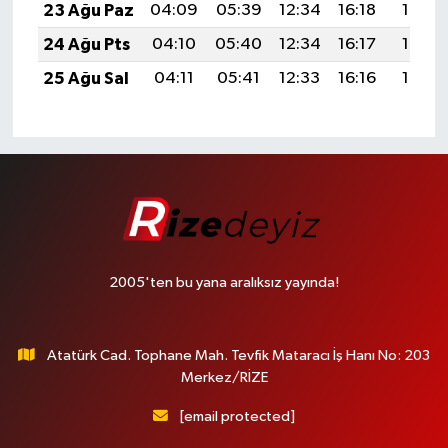
23 Ağu Paz
04:09
05:39
12:34
16:18
19:19
24 Ağu Pts
04:10
05:40
12:34
16:17
19:17
25 Ağu Sal
04:11
05:41
12:33
16:16
19:16
2005'ten bu yana aralıksız yayında!
Atatürk Cad. Tophane Mah. Tevfik Mataracı İş Hanı No: 203
Merkez/RİZE
[email protected]