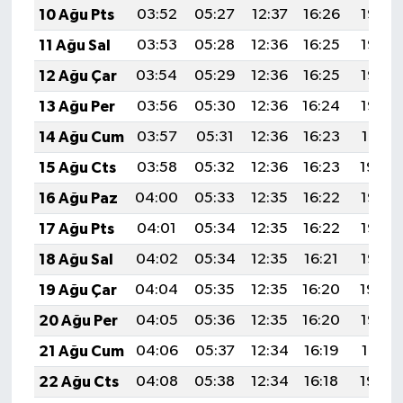
10 Ağu Pts
03:52
05:27
12:37
16:26
19:36
11 Ağu Sal
03:53
05:28
12:36
16:25
19:35
12 Ağu Çar
03:54
05:29
12:36
16:25
19:33
13 Ağu Per
03:56
05:30
12:36
16:24
19:32
14 Ağu Cum
03:57
05:31
12:36
16:23
19:31
15 Ağu Cts
03:58
05:32
12:36
16:23
19:30
16 Ağu Paz
04:00
05:33
12:35
16:22
19:28
17 Ağu Pts
04:01
05:34
12:35
16:22
19:27
18 Ağu Sal
04:02
05:34
12:35
16:21
19:26
19 Ağu Çar
04:04
05:35
12:35
16:20
19:24
20 Ağu Per
04:05
05:36
12:35
16:20
19:23
21 Ağu Cum
04:06
05:37
12:34
16:19
19:21
22 Ağu Cts
04:08
05:38
12:34
16:18
19:20