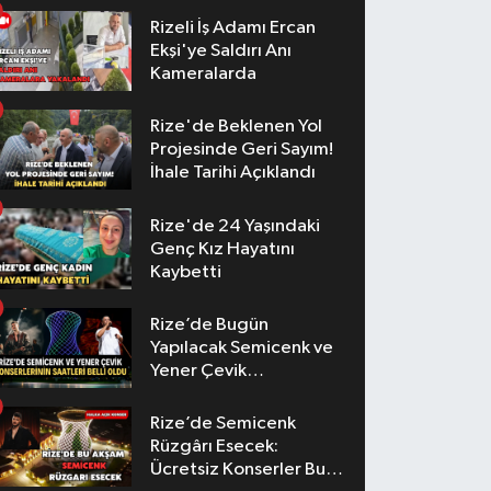
Rizeli İş Adamı Ercan
Ekşi'ye Saldırı Anı
Kameralarda
Rize'de Beklenen Yol
Projesinde Geri Sayım!
İhale Tarihi Açıklandı
Rize'de 24 Yaşındaki
Genç Kız Hayatını
Kaybetti
Rize’de Bugün
Yapılacak Semicenk ve
Yener Çevik
Konserlerinin Saatleri
Belli Oldu
Rize’de Semicenk
Rüzgârı Esecek:
Ücretsiz Konserler Bu