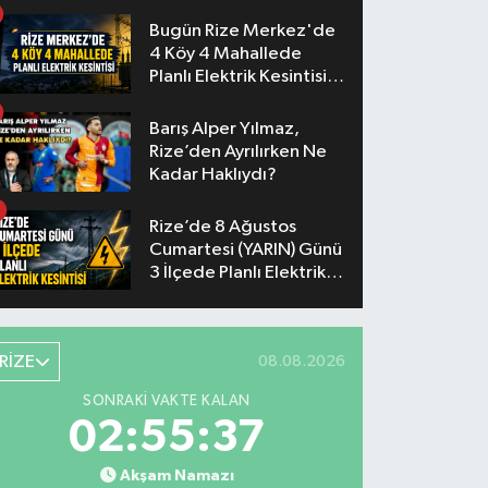
Akşam
Bugün Rize Merkez'de
4 Köy 4 Mahallede
Planlı Elektrik Kesintisi
Yaşanacak
Barış Alper Yılmaz,
Rize’den Ayrılırken Ne
Kadar Haklıydı?
Rize’de 8 Ağustos
Cumartesi (YARIN) Günü
3 İlçede Planlı Elektrik
Kesintisi Yapılacak
RİZE
08.08.2026
SONRAKI VAKTE KALAN
02:55:36
Akşam Namazı