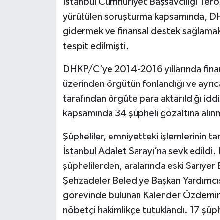
İstanbul Cumhuriyet Başsavcılığı Terö
yürütülen soruşturma kapsamında, DHKP
gidermek ve finansal destek sağlamak
tespit edilmişti.
DHKP/C’ye 2014-2016 yıllarında finans
üzerinden örgütün fonlandığı ve ayrıca
tarafından örgüte para aktarıldığı idd
kapsamında 34 şüpheli gözaltına alınm
Şüpheliler, emniyetteki işlemlerinin 
İstanbul Adalet Sarayı’na sevk edildi.
şüphelilerden, aralarında eski Sarıye
Şehzadeler Belediye Başkan Yardımcı
görevinde bulunan Kalender Özdemir’in
nöbetçi hakimlikçe tutuklandı. 17 şüphel