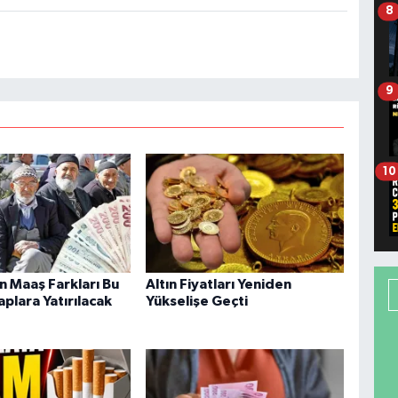
8
9
10
n Maaş Farkları Bu
Altın Fiyatları Yeniden
plara Yatırılacak
Yükselişe Geçti