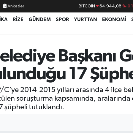
Anketler
BITCOIN
64.944,08
%-0.
DOLAR
47,7436
%0.
İKA
RİZE
GÜNDEM
SPOR
YURTTAN
EKONOMİ
EURO
55,2510
%0.
STERLİN
64,4811
%0.
GRAM ALTIN
6660.55
%0.
Belediye Başkanı 
BİST100
13.779
%-
ulunduğu 17 Şüphe
C’ye 2014-2015 yılları arasında 4 ilçe be
ürütülen soruşturma kapsamında, aralarında 
 şüpheli tutuklandı.