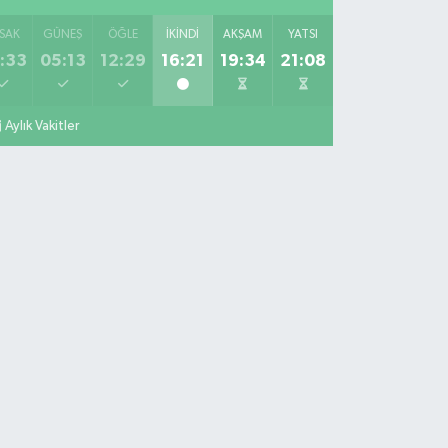
SAK
GÜNEŞ
ÖĞLE
İKINDI
AKŞAM
YATSI
:33
05:13
12:29
16:21
19:34
21:08
Aylık Vakitler