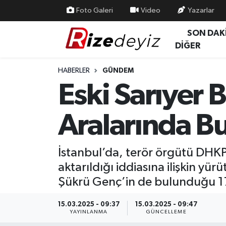
Foto Galeri
Video
Yazarlar
SON DAK
Spor
Rize Nöbetçi Eczaneler
DİĞER
Gündem
Rize Hava Durumu
HABERLER
GÜNDEM
Eski Sarıyer 
Yurttan Haberler
Rize Trafik Yoğunluk Haritası
Aralarında B
Ekonomi
Süper Lig Puan Durumu ve Fikstür
Teknoloji
Tüm Manşetler
İstanbul’da, terör örgütü DHKP/
aktarıldığı iddiasına ilişkin y
Sağlık
Son Dakika Haberleri
Şükrü Genç’in de bulunduğu 17
Haber Arşivi
15.03.2025 - 09:37
15.03.2025 - 09:47
YAYINLANMA
GÜNCELLEME