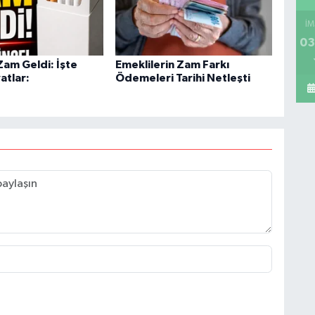
İM
03
Zam Geldi: İşte
Emeklilerin Zam Farkı
atlar:
Ödemeleri Tarihi Netleşti