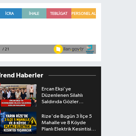
Trend Haberler
Ercan Ekşi'ye
Düzenlenen Silahlı
Saldırıda Gözler
Faillerde
Rize'de Bugün 3 İlçe 5
Mahalle ve 8 Köyde
Planlı Elektrik Kesintisi
Yaşanacak