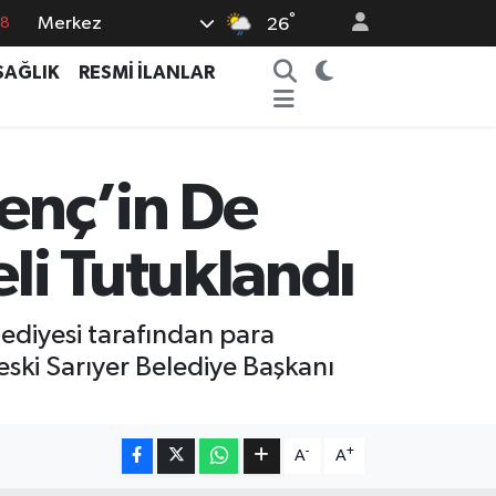
°
Merkez
18
26
18
SAĞLIK
RESMİ İLANLAR
32
38
03
Genç’in De
14
li Tutuklandı
lediyesi tarafından para
eski Sarıyer Belediye Başkanı
-
+
A
A