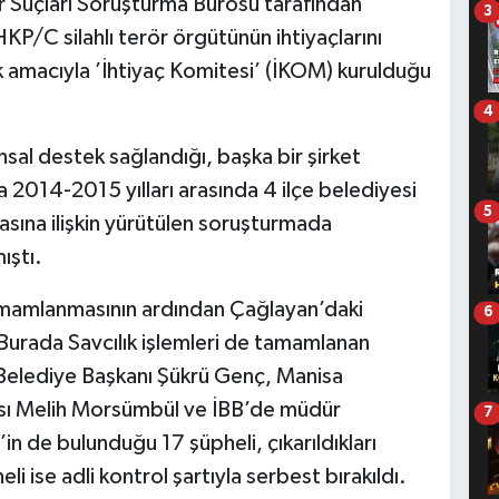
r Suçları Soruşturma Bürosu tarafından
3
/C silahlı terör örgütünün ihtiyaçlarını
 amacıyla ’İhtiyaç Komitesi’ (İKOM) kurulduğu
4
al destek sağlandığı, başka bir şirket
 2014-2015 yılları arasında 4 ilçe belediyesi
5
iasına ilişkin yürütülen soruşturmada
ıştı.
tamamlanmasının ardından Çağlayan’daki
6
 Burada Savcılık işlemleri de tamamlanan
r Belediye Başkanı Şükrü Genç, Manisa
sı Melih Morsümbül ve İBB’de müdür
7
 de bulunduğu 17 şüpheli, çıkarıldıkları
i ise adli kontrol şartıyla serbest bırakıldı.