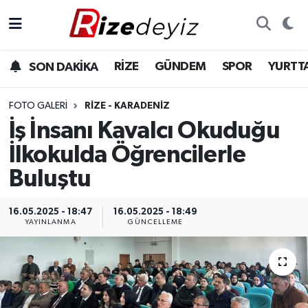
Spor
Rize Nöbetçi Eczaneler
RİZE
GÜNDEM
SPOR
YURTT
SON DAKİKA
Gündem
Rize Hava Durumu
FOTO GALERI
RIZE - KARADENIZ
Yurttan Haberler
Rize Trafik Yoğunluk Haritası
İş İnsanı Kavalcı Okuduğu
İlkokulda Öğrencilerle
Ekonomi
Süper Lig Puan Durumu ve Fikstür
Buluştu
Teknoloji
Tüm Manşetler
16.05.2025 - 18:47
16.05.2025 - 18:49
YAYINLANMA
GÜNCELLEME
Sağlık
Son Dakika Haberleri
Haber Arşivi