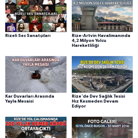
Rizeli Ses Sanatçıları
Rize-Artvin Havalimanında
4,2 Milyon Yolcu
Hareketliliği
Kar Duvarları Arasında
Rize'de Dev Sağlık Tesisi
Yayla Mesaisi
Hız Kesmeden Devam
Ediyor