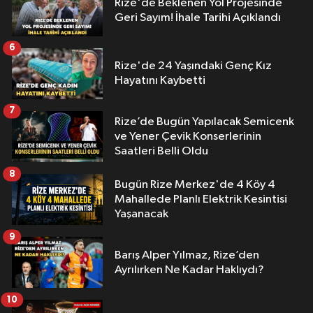
Rize'de Beklenen Yol Projesinde
Geri Sayım! İhale Tarihi Açıklandı
6
Rize'de 24 Yaşındaki Genç Kız
Hayatını Kaybetti
7
Rize’de Bugün Yapılacak Semicenk
ve Yener Çevik Konserlerinin
Saatleri Belli Oldu
8
Bugün Rize Merkez'de 4 Köy 4
Mahallede Planlı Elektrik Kesintisi
Yaşanacak
9
Barış Alper Yılmaz, Rize’den
Ayrılırken Ne Kadar Haklıydı?
10