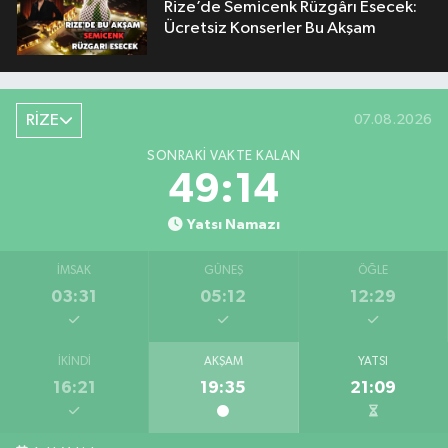
Rize’de Semicenk Rüzgârı Esecek:
Ücretsiz Konserler Bu Akşam
RİZE
07.08.2026
SONRAKI VAKTE KALAN
49:14
Yatsı Namazı
İMSAK
GÜNEŞ
ÖĞLE
03:31
05:12
12:29
İKINDI
AKŞAM
YATSI
16:21
19:35
21:09