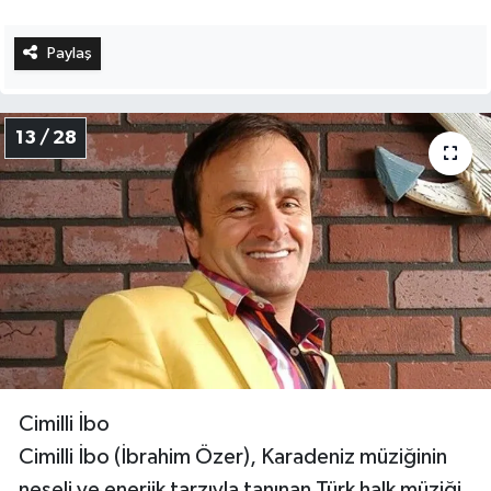
Paylaş
13 / 28
Cimilli İbo
Cimilli İbo (İbrahim Özer), Karadeniz müziğinin
neşeli ve enerjik tarzıyla tanınan Türk halk müziği