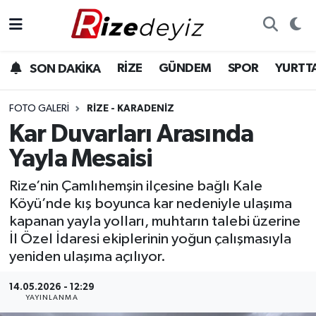
Spor
Rize Nöbetçi Eczaneler
RİZE
GÜNDEM
SPOR
YURTT
SON DAKİKA
Gündem
Rize Hava Durumu
FOTO GALERI
RIZE - KARADENIZ
Yurttan Haberler
Rize Trafik Yoğunluk Haritası
Kar Duvarları Arasında
Yayla Mesaisi
Ekonomi
Süper Lig Puan Durumu ve Fikstür
Rize’nin Çamlıhemşin ilçesine bağlı Kale
Teknoloji
Tüm Manşetler
Köyü’nde kış boyunca kar nedeniyle ulaşıma
kapanan yayla yolları, muhtarın talebi üzerine
Sağlık
Son Dakika Haberleri
İl Özel İdaresi ekiplerinin yoğun çalışmasıyla
yeniden ulaşıma açılıyor.
Haber Arşivi
14.05.2026 - 12:29
YAYINLANMA