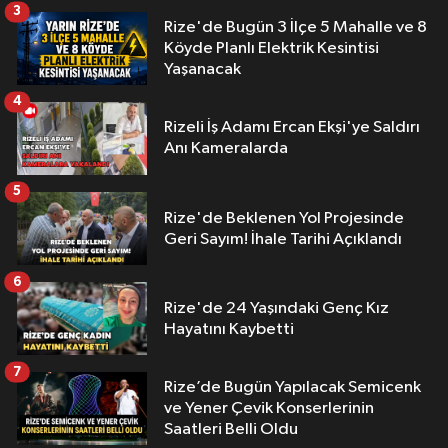
3
Rize'de Bugün 3 İlçe 5 Mahalle ve 8
Köyde Planlı Elektrik Kesintisi
Yaşanacak
4
Rizeli İş Adamı Ercan Ekşi'ye Saldırı
Anı Kameralarda
5
Rize'de Beklenen Yol Projesinde
Geri Sayım! İhale Tarihi Açıklandı
6
Rize'de 24 Yaşındaki Genç Kız
Hayatını Kaybetti
7
Rize’de Bugün Yapılacak Semicenk
ve Yener Çevik Konserlerinin
Saatleri Belli Oldu