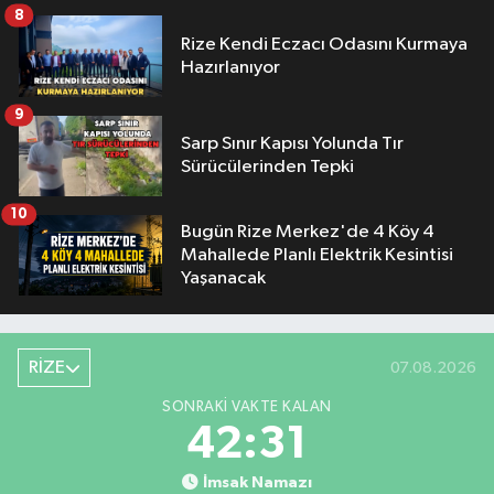
8
Rize Kendi Eczacı Odasını Kurmaya
Hazırlanıyor
9
Sarp Sınır Kapısı Yolunda Tır
Sürücülerinden Tepki
10
Bugün Rize Merkez'de 4 Köy 4
Mahallede Planlı Elektrik Kesintisi
Yaşanacak
RİZE
07.08.2026
SONRAKI VAKTE KALAN
42:30
İmsak Namazı