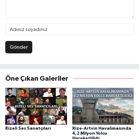
Gönder
Öne Çıkan Galeriler
Rizeli Ses Sanatçıları
Rize-Artvin Havalimanında
4,2 Milyon Yolcu
Hareketliliği