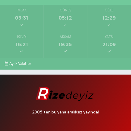
İMSAK
GÜNEŞ
ÖĞLE
03:31
05:12
12:29
İKINDI
AKŞAM
YATSI
16:21
19:35
21:09
Aylık Vakitler
2005'ten bu yana aralıksız yayında!