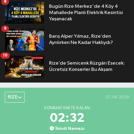
8
Bugün Rize Merkez'de 4 Köy 4
Mahallede Planlı Elektrik Kesintisi
Yaşanacak
9
Barış Alper Yılmaz, Rize’den
Ayrılırken Ne Kadar Haklıydı?
10
Rize’de Semicenk Rüzgârı Esecek:
Ücretsiz Konserler Bu Akşam
RİZE
07.08.2026
SONRAKI VAKTE KALAN
02:31
İkindi Namazı