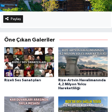
Paylaş
Öne Çıkan Galeriler
Rizeli Ses Sanatçıları
Rize-Artvin Havalimanında
4,2 Milyon Yolcu
Hareketliliği