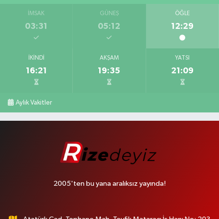
İMSAK
GÜNEŞ
ÖĞLE
03:31
05:12
12:29
İKINDI
AKŞAM
YATSI
16:21
19:35
21:09
Aylık Vakitler
2005'ten bu yana aralıksız yayında!