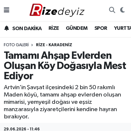
Spor
Rize Nöbetçi Eczaneler
RİZE
GÜNDEM
SPOR
YURTT
SON DAKİKA
Gündem
Rize Hava Durumu
FOTO GALERI
RIZE - KARADENIZ
Yurttan Haberler
Rize Trafik Yoğunluk Haritası
Tamamı Ahşap Evlerden
Oluşan Köy Doğasıyla Mest
Ekonomi
Süper Lig Puan Durumu ve Fikstür
Ediyor
Teknoloji
Tüm Manşetler
Artvin'in Şavşat ilçesindeki 2 bin 50 rakımlı
Maden köyü, tamamı ahşap evlerden oluşan
Sağlık
Son Dakika Haberleri
mimarisi, yemyeşil doğası ve eşsiz
manzarasıyla ziyaretçilerini kendine hayran
Haber Arşivi
bırakıyor.
29.06.2026 - 11:46