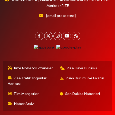
Atatürk Cad. Tophane Mah. Tevfik Mataracı İş Hanı No: 203
Merkez/RİZE
[email protected]
Rize Nöbetçi Eczaneler
Rize Hava Durumu
Rize Trafik Yoğunluk
Puan Durumu ve Fikstür
Haritası
Tüm Manşetler
Son Dakika Haberleri
Haber Arşivi