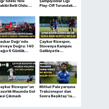
igi'ndeki Yeni
Şampiyonlar Ligi
akibi Belli Oldu:
Play-Off Turundaki
aç Ne Zaman?
Rakibi Belli Oldu
açkar Dağı'nda
Çaykur Rizespor,
irveye Doğru: 140
Slovenya Kampını
ağcı 6 Günlük
Galibiyetle
ırmanışa Çıktı!
Tamamladı
aykur Rizespor'un
Mithat Pala yarışına
azırlık Maçında Gol
Trabzonspor dan
esi Çıkmadı
Sonra Beşiktaş’ta
Dahil Oldu