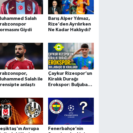
uhammed Salah
Barış Alper Yılmaz,
rabzonspor
Rize’den Ayrılırken
ormasını Giydi
Ne Kadar Haklıydı?
rabzonspor,
Çaykur Rizespor’un
uhammed Salah ile
Kiralık Durağı
rensipte anlaştı
Erokspor: Buljubasic
de Kiralandı
eşiktaş'ın Avrupa
Fenerbahçe’nin