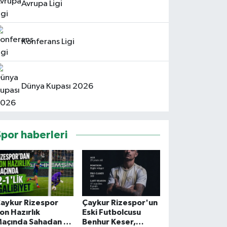
Avrupa Ligi
Konferans Ligi
Dünya Kupası 2026
Spor haberleri
aykur Rizespor
Çaykur Rizespor'un
on Hazırlık
Eski Futbolcusu
açında Sahadan 2-
Benhur Keser,