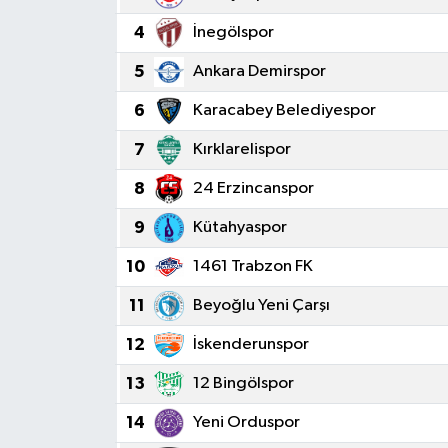
4
İnegölspor
5
Ankara Demirspor
6
Karacabey Belediyespor
7
Kırklarelispor
8
24 Erzincanspor
9
Kütahyaspor
10
1461 Trabzon FK
11
Beyoğlu Yeni Çarşı
12
İskenderunspor
13
12 Bingölspor
14
Yeni Orduspor