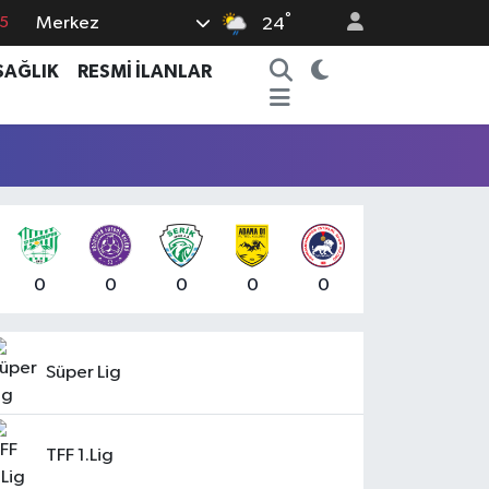
°
Merkez
24
8
SAĞLIK
RESMİ İLANLAR
2
8
0
4
0
0
0
0
0
Süper Lig
TFF 1.Lig