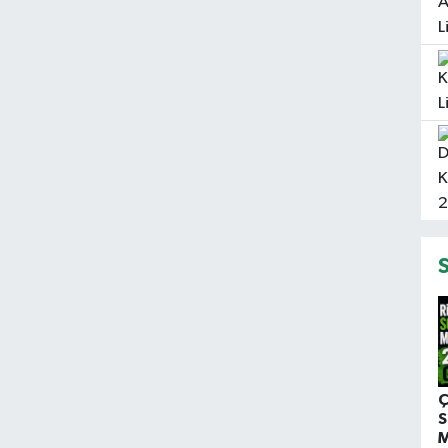
Ç
S
M