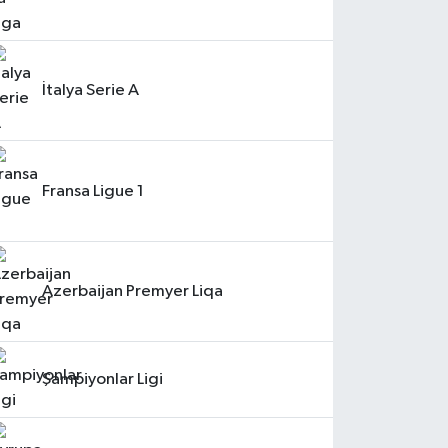
İtalya Serie A
Fransa Ligue 1
Azerbaijan Premyer Liqa
Şampiyonlar Ligi