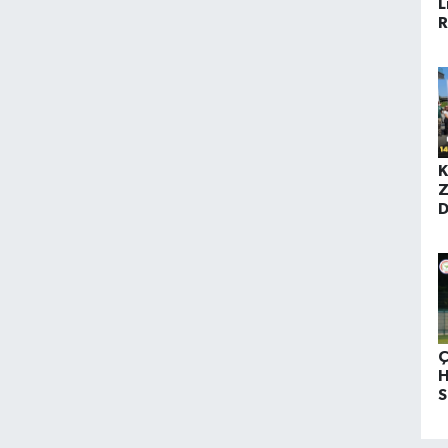
L
R
M
K
Z
D
T
Ç
H
S