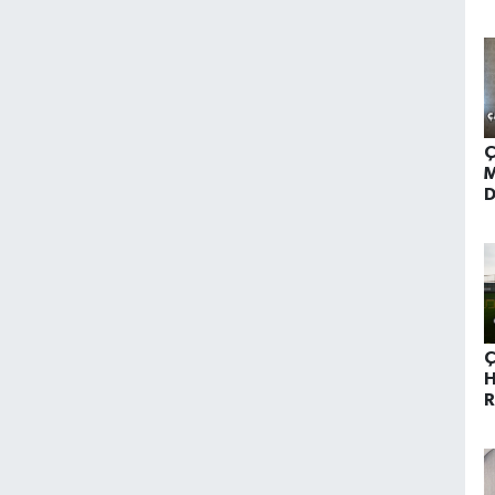
1
Ç
M
D
Ç
H
R
B