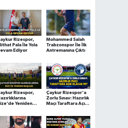
 Galip Ayrıldı
Kayserispor'da
aykur Rizespor,
Mohammed Salah
ithat Pala İle Yola
Trabzonspor İle İlk
evam Ediyor
Antremanına Çıktı
aykur Rizespor,
Çaykur Rizespor'a
azırlıklarına
Zorlu Sınav: Hazırlık
ize’de Yeniden
Maçı Taraftara Açık
aşladı
Olacak Mı?