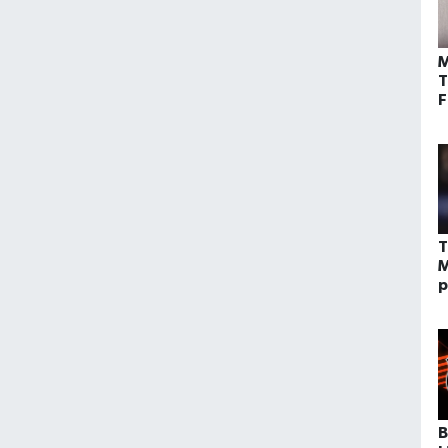
M
T
F
T
M
p
B