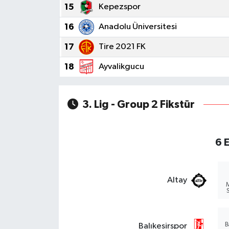
15
Kepezspor
16
Anadolu Üniversitesi
17
Tire 2021 FK
18
Ayvalikgucu
3. Lig - Group 2 Fikstür
6 E
Altay
M
B
Balıkesirspor