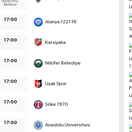
Stadyumu,
Balikesir
17:00
Alanya 1221 FK
17:00
Karsiyaka
17:00
Nilüfer Belediye
17:00
Uşak Spor
17:00
Söke 1970
17:00
Anadolu Üniversitesi