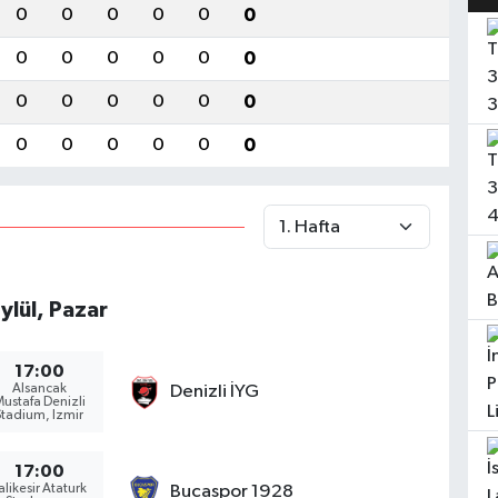
0
0
0
0
0
0
0
0
0
0
0
0
0
0
0
0
0
0
0
0
0
0
0
0
ylül, Pazar
17:00
Alsancak
Denizli İYG
ustafa Denizli
Stadium, Izmir
17:00
alikesir Ataturk
Bucaspor 1928