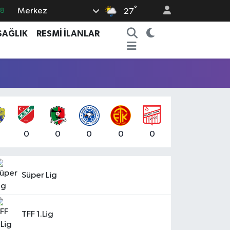
°
Merkez
18
27
32
SAĞLIK
RESMİ İLANLAR
38
03
14
18
0
0
0
0
0
Süper Lig
TFF 1.Lig