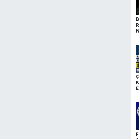
B
R
N
Ç
K
E
d
F