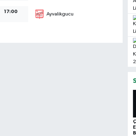
17:00
Ayvalikgucu
Ç
E
B