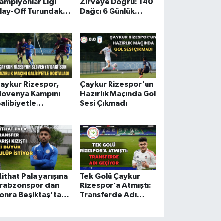
ampiyonlar Ligi
Zirveye Doğru: 140
lay-Off Turundaki
Dağcı 6 Günlük
akibi Belli Oldu
Tırmanışa Çıktı!
aykur Rizespor,
Çaykur Rizespor'un
lovenya Kampını
Hazırlık Maçında Gol
alibiyetle
Sesi Çıkmadı
amamladı
ithat Pala yarışına
Tek Golü Çaykur
rabzonspor dan
Rizespor’a Atmıştı:
onra Beşiktaş’ta
Transferde Adı
ahil Oldu
Geçiyor