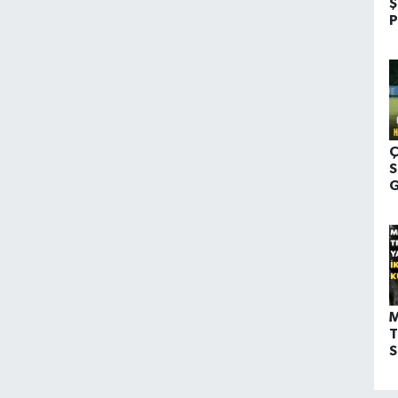
Ş
P
R
Ç
S
G
T
M
T
S
D