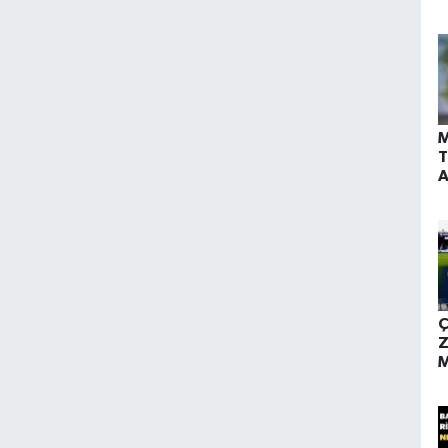
K
M
T
A
Ç
Z
M
O