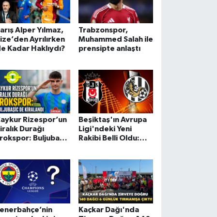
arış Alper Yılmaz,
Trabzonspor,
ize’den Ayrılırken
Muhammed Salah ile
e Kadar Haklıydı?
prensipte anlaştı
aykur Rizespor’un
Beşiktaş'ın Avrupa
iralık Durağı
Ligi'ndeki Yeni
rokspor: Buljubasic
Rakibi Belli Oldu:
e Kiralandı
Maç Ne Zaman?
enerbahçe’nin
Kaçkar Dağı'nda