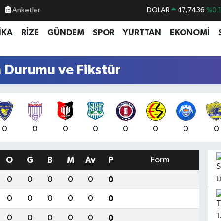
Anketler
DOLAR
47,7436
%0.
EURO
55,2510
%0.
İKA
RİZE
GÜNDEM
SPOR
YURTTAN
EKONOMİ
STERLİN
64,4811
%0.
GRAM ALTIN
6660.55
%0.
n Durumu ve Fikstür
BİST100
13.779
%-
BITCOIN
64.944,08
%-0.
0
0
0
0
0
0
0
0
O
G
B
M
Av
P
Form
0
0
0
0
0
0
0
0
0
0
0
0
0
0
0
0
0
0