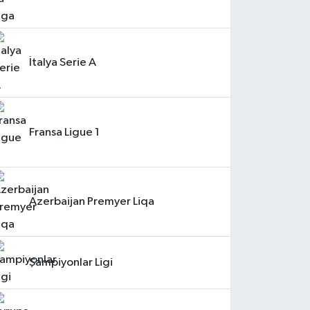
İtalya Serie A
Fransa Ligue 1
Azerbaijan Premyer Liqa
Şampiyonlar Ligi