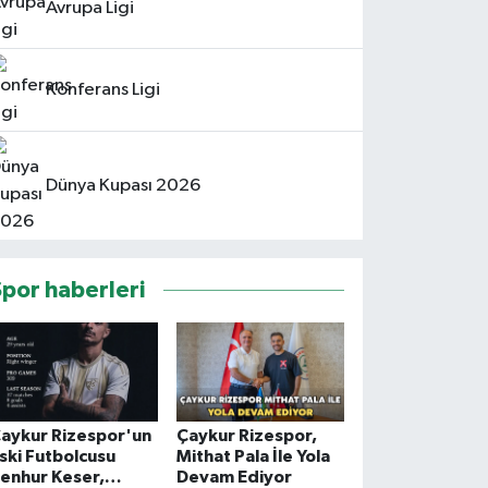
Avrupa Ligi
Konferans Ligi
Dünya Kupası 2026
Spor haberleri
aykur Rizespor'un
Çaykur Rizespor,
ski Futbolcusu
Mithat Pala İle Yola
enhur Keser,
Devam Ediyor