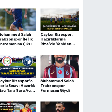
ayserispor'da
ohammed Salah
Çaykur Rizespor,
rabzonspor İle İlk
Hazırlıklarına
ntremanına Çıktı
Rize’de Yeniden
Başladı
aykur Rizespor'a
Muhammed Salah
orlu Sınav: Hazırlık
Trabzonspor
açı Taraftara Açık
Formasını Giydi
lacak Mı?