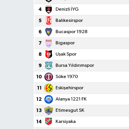
4
Denizli İYG
5
Balıkesirspor
6
Bucaspor 1928
7
Bigaspor
8
Uşak Spor
9
Bursa Yıldırımspor
10
Söke 1970
11
Eskişehirspor
12
Alanya 1221 FK
13
Etimesgut SK
14
Karsiyaka