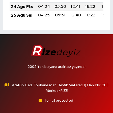
24 Ağu Pts
04:24
05:50
12:41
16:22
19:21
25 Ağu Sal
04:25
05:51
12:40
16:22
19:20
2005'ten bu yana aralıksız yayında!
Atatürk Cad. Tophane Mah. Tevfik Mataracı İş Hanı No: 203
Merkez/RİZE
[email protected]