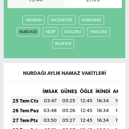
19:40
21:05
ARABAN
GAZİANTEP
KARKAMIŞ
NURDAĞI
NİZİP
OĞUZELİ
YAVUZELİ
İSLAHİYE
NURDAĞI AYLIK NAMAZ VAKITLERI
İMSAK
GÜNEŞ
ÖĞLE
İKINDI
AKŞA
25 Tem Cts
03:47
05:25
12:45
16:34
19:54
26 Tem Paz
03:48
05:26
12:45
16:34
19:53
27 Tem Pts
03:50
05:27
12:45
16:34
19:53