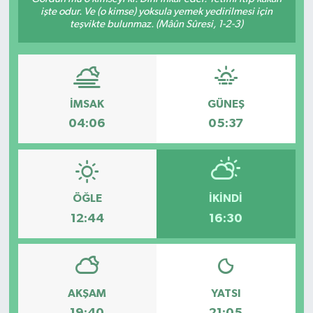
işte odur. Ve (o kimse) yoksula yemek yedirilmesi için
teşvikte bulunmaz. (Mâûn Sûresi, 1-2-3)
İMSAK
GÜNEŞ
04:06
05:37
ÖĞLE
İKINDI
12:44
16:30
AKŞAM
YATSI