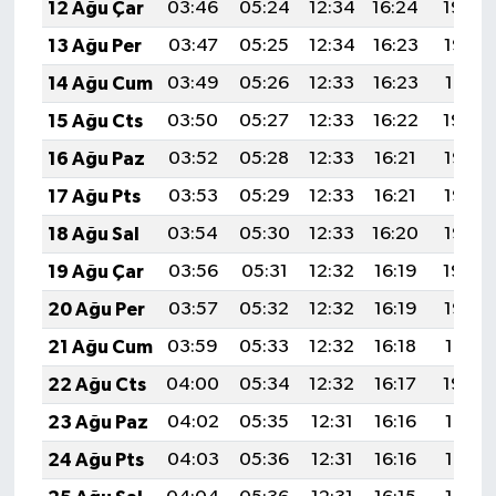
12 Ağu Çar
03:46
05:24
12:34
16:24
19:34
13 Ağu Per
03:47
05:25
12:34
16:23
19:33
14 Ağu Cum
03:49
05:26
12:33
16:23
19:31
15 Ağu Cts
03:50
05:27
12:33
16:22
19:30
16 Ağu Paz
03:52
05:28
12:33
16:21
19:28
17 Ağu Pts
03:53
05:29
12:33
16:21
19:27
18 Ağu Sal
03:54
05:30
12:33
16:20
19:26
19 Ağu Çar
03:56
05:31
12:32
16:19
19:24
20 Ağu Per
03:57
05:32
12:32
16:19
19:23
21 Ağu Cum
03:59
05:33
12:32
16:18
19:21
22 Ağu Cts
04:00
05:34
12:32
16:17
19:20
23 Ağu Paz
04:02
05:35
12:31
16:16
19:18
24 Ağu Pts
04:03
05:36
12:31
16:16
19:17