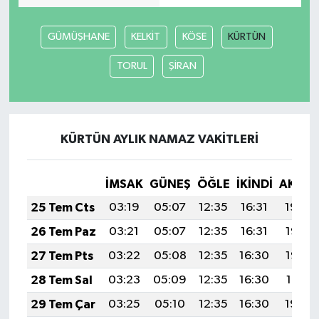
GÜMÜŞHANE
KELKİT
KÖSE
KÜRTÜN
TORUL
ŞİRAN
KÜRTÜN AYLIK NAMAZ VAKITLERI
İMSAK
GÜNEŞ
ÖĞLE
İKINDI
AKŞA
25 Tem Cts
03:19
05:07
12:35
16:31
19:54
26 Tem Paz
03:21
05:07
12:35
16:31
19:53
27 Tem Pts
03:22
05:08
12:35
16:30
19:52
28 Tem Sal
03:23
05:09
12:35
16:30
19:51
29 Tem Çar
03:25
05:10
12:35
16:30
19:50