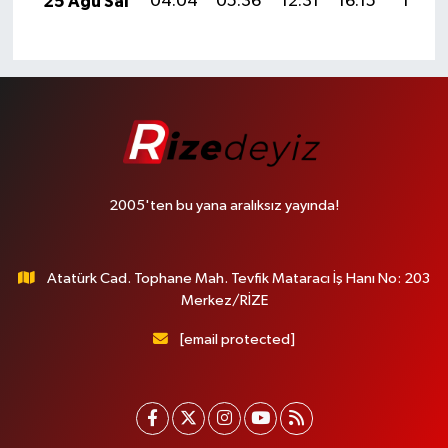
25 Ağu Sal
04:04
05:36
12:31
16:15
19:15
2005'ten bu yana aralıksız yayında!
Atatürk Cad. Tophane Mah. Tevfik Mataracı İş Hanı No: 203
Merkez/RİZE
[email protected]