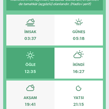
de tamahkâr (açgözlü) olanlarıdır. (Hadis-i şerif)
İMSAK
GÜNEŞ
03:37
05:18
ÖĞLE
İKINDI
12:35
16:27
AKŞAM
YATSI
19:41
21:15