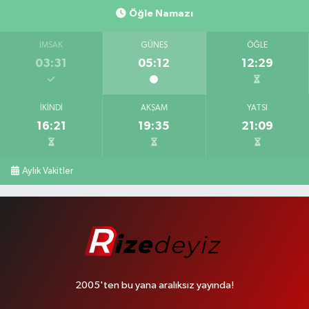
Öğle Namazı
İMSAK
GÜNEŞ
ÖĞLE
03:31
05:12
12:29
İKINDI
AKŞAM
YATSI
16:21
19:35
21:09
Aylık Vakitler
2005'ten bu yana aralıksız yayında!