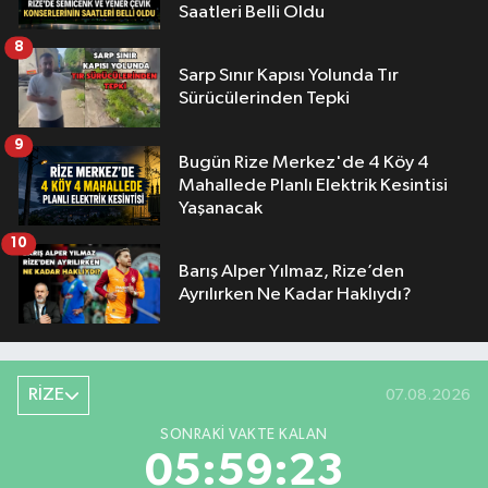
Saatleri Belli Oldu
8
Sarp Sınır Kapısı Yolunda Tır
Sürücülerinden Tepki
9
Bugün Rize Merkez'de 4 Köy 4
Mahallede Planlı Elektrik Kesintisi
Yaşanacak
10
Barış Alper Yılmaz, Rize’den
Ayrılırken Ne Kadar Haklıydı?
RİZE
07.08.2026
SONRAKI VAKTE KALAN
05:59:22