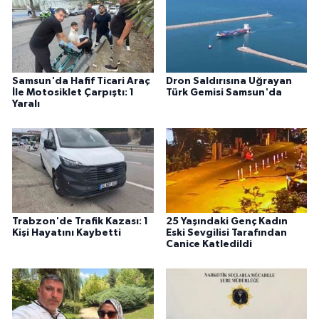
Samsun'da Hafif Ticari Araç
Dron Saldırısına Uğrayan
İle Motosiklet Çarpıştı: 1
Türk Gemisi Samsun'da
Yaralı
Trabzon'de Trafik Kazası: 1
25 Yaşındaki Genç Kadın
Kişi Hayatını Kaybetti
Eski Sevgilisi Tarafından
Canice Katledildi