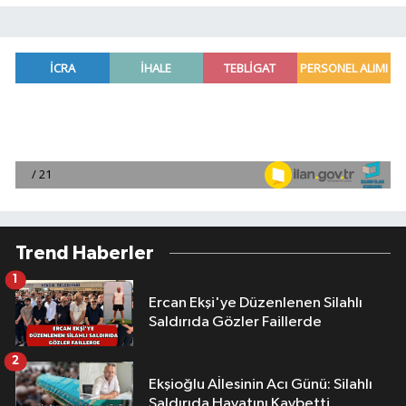
Trend Haberler
1
Ercan Ekşi'ye Düzenlenen Silahlı
Saldırıda Gözler Faillerde
2
Ekşioğlu Aİlesinin Acı Günü: Silahlı
Saldırıda Hayatını Kaybetti