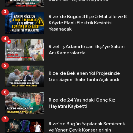
3
Rize'de Bugün 3 İlçe 5 Mahalle ve 8
Köyde Planlı Elektrik Kesintisi
Yaşanacak
4
Rizeli İş Adamı Ercan Ekşi'ye Saldırı
Anı Kameralarda
5
Rize'de Beklenen Yol Projesinde
Geri Sayım! İhale Tarihi Açıklandı
6
Rize'de 24 Yaşındaki Genç Kız
Hayatını Kaybetti
7
Rize’de Bugün Yapılacak Semicenk
ve Yener Çevik Konserlerinin