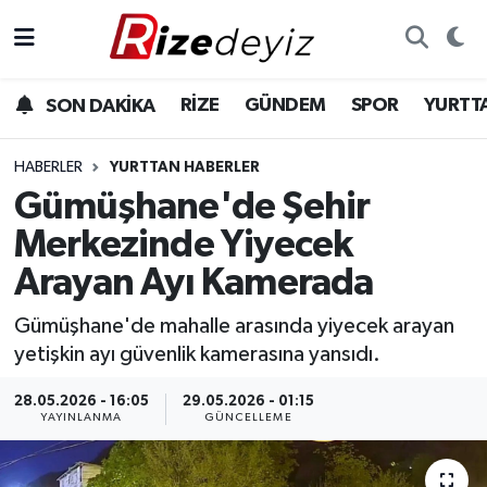
Spor
Rize Nöbetçi Eczaneler
RİZE
GÜNDEM
SPOR
YURTT
SON DAKİKA
Gündem
Rize Hava Durumu
HABERLER
YURTTAN HABERLER
Yurttan Haberler
Rize Trafik Yoğunluk Haritası
Gümüşhane'de Şehir
Merkezinde Yiyecek
Ekonomi
Süper Lig Puan Durumu ve Fikstür
Arayan Ayı Kamerada
Teknoloji
Tüm Manşetler
Gümüşhane'de mahalle arasında yiyecek arayan
yetişkin ayı güvenlik kamerasına yansıdı.
Sağlık
Son Dakika Haberleri
28.05.2026 - 16:05
29.05.2026 - 01:15
Haber Arşivi
YAYINLANMA
GÜNCELLEME