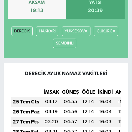
AKŞAM
YATSI
19:13
20:39
DERECİK
HAKKARİ
YÜKSEKOVA
ÇUKURCA
ŞEMDİNLİ
DERECİK AYLIK NAMAZ VAKITLERI
İMSAK
GÜNEŞ
ÖĞLE
İKINDI
AKŞA
25 Tem Cts
03:17
04:55
12:14
16:04
19:24
26 Tem Paz
03:19
04:56
12:14
16:04
19:23
27 Tem Pts
03:20
04:57
12:14
16:03
19:22
28 Tem Sal
03:21
04:57
12:14
16:03
19:21