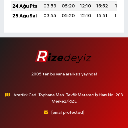
24 Ağu Pts
03:53
05:20
12:10
15:52
18:51
25 Ağu Sal
03:55
05:20
12:10
15:51
18:50
2005'ten bu yana aralıksız yayında!
Atatürk Cad. Tophane Mah. Tevfik Mataracı İş Hanı No: 203
Merkez/RİZE
[email protected]