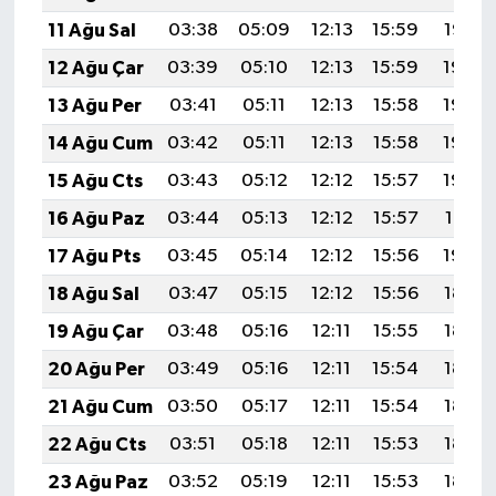
11 Ağu Sal
03:38
05:09
12:13
15:59
19:07
12 Ağu Çar
03:39
05:10
12:13
15:59
19:06
13 Ağu Per
03:41
05:11
12:13
15:58
19:05
14 Ağu Cum
03:42
05:11
12:13
15:58
19:04
15 Ağu Cts
03:43
05:12
12:12
15:57
19:03
16 Ağu Paz
03:44
05:13
12:12
15:57
19:01
17 Ağu Pts
03:45
05:14
12:12
15:56
19:00
18 Ağu Sal
03:47
05:15
12:12
15:56
18:59
19 Ağu Çar
03:48
05:16
12:11
15:55
18:58
20 Ağu Per
03:49
05:16
12:11
15:54
18:56
21 Ağu Cum
03:50
05:17
12:11
15:54
18:55
22 Ağu Cts
03:51
05:18
12:11
15:53
18:54
23 Ağu Paz
03:52
05:19
12:11
15:53
18:52