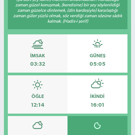
zaman güzel konuşmak, (kendisine) bir şey söylenildiği
zaman güzelce dinlemek, (din kardeşiyle) karşılaştığı
zaman güler yüzlü olmak, söz verdiği zaman sözüne sâdık
kalmak. (Hadis-i şerif)
İMSAK
GÜNEŞ
03:32
05:05
ÖĞLE
İKINDI
12:14
16:01