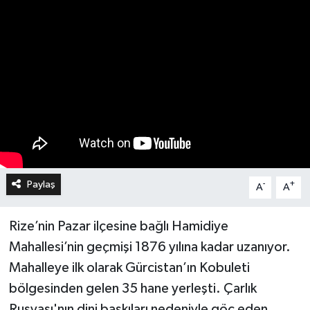
Paylaş
-
+
A
A
Rize’nin Pazar ilçesine bağlı Hamidiye
Mahallesi’nin geçmişi 1876 yılına kadar uzanıyor.
Mahalleye ilk olarak Gürcistan’ın Kobuleti
bölgesinden gelen 35 hane yerleşti. Çarlık
Rusyası'nın dini baskıları nedeniyle göç eden