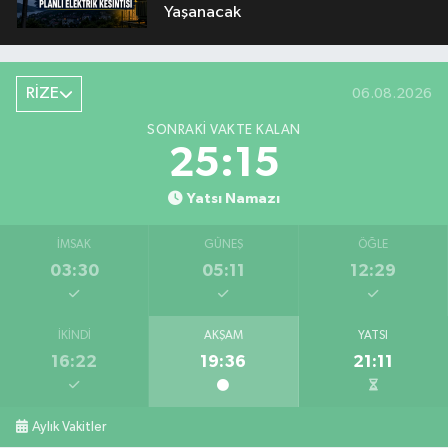
Yaşanacak
RİZE
06.08.2026
SONRAKI VAKTE KALAN
25:15
Yatsı Namazı
İMSAK
GÜNEŞ
ÖĞLE
03:30
05:11
12:29
İKINDI
AKŞAM
YATSI
16:22
19:36
21:11
Aylık Vakitler