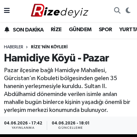
Spor
Rize Nöbetçi Eczaneler
RİZE
GÜNDEM
SPOR
YURTT
SON DAKİKA
Gündem
Rize Hava Durumu
HABERLER
RIZE'NIN KÖYLERI
Yurttan Haberler
Rize Trafik Yoğunluk Haritası
Hamidiye Köyü - Pazar
Pazar ilçesine bağlı Hamidiye Mahallesi,
Ekonomi
Süper Lig Puan Durumu ve Fikstür
Gürcistan’ın Kobuleti bölgesinden gelen 35
Teknoloji
Tüm Manşetler
hanenin yerleşmesiyle kuruldu. Sultan II.
Abdülhamid döneminde verilen isimle anılan
Sağlık
Son Dakika Haberleri
mahalle bugün binlerce kişinin yaşadığı önemli bir
yerleşim merkezi konumunda bulunuyor.
Haber Arşivi
04.06.2026 - 17:42
04.06.2026 - 18:01
YAYINLANMA
GÜNCELLEME