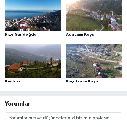
Rize Gündoğdu
Adacami Köyü
Kanboz
Küçükcami Köyü
Yorumlar