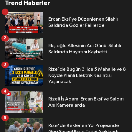
Trend Haberler
1
Ercan Ekşi'ye Düzenlenen Silahlı
Saldırıda Gözler Faillerde
2
Ekşioğlu Aİlesinin Acı Günü: Silahlı
Saldırıda Hayatını Kaybetti
3
Rize'de Bugün 3 İlçe 5 Mahalle ve 8
Köyde Planlı Elektrik Kesintisi
Yaşanacak
4
Rizeli İş Adamı Ercan Ekşi'ye Saldırı
Anı Kameralarda
5
Rize'de Beklenen Yol Projesinde
Geri Sayım! İhale Tarihi Açıklandı