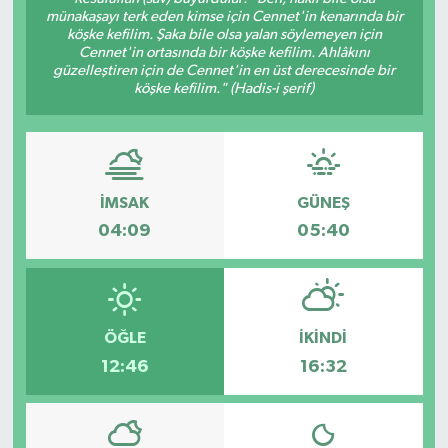
münakaşayı terk eden kimse için Cennet'in kenarında bir
köşke kefilim. Şaka bile olsa yalan söylemeyen için
Cennet'in ortasında bir köşke kefilim. Ahlâkını
güzelleştiren için de Cennet'in en üst derecesinde bir
köşke kefilim." (Hadis-i şerif)
İMSAK
GÜNEŞ
04:09
05:40
ÖĞLE
İKINDI
12:46
16:32