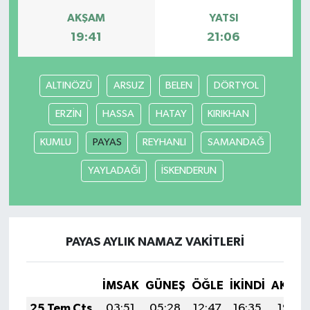
AKŞAM
YATSI
19:41
21:06
ALTINÖZÜ
ARSUZ
BELEN
DÖRTYOL
ERZİN
HASSA
HATAY
KIRIKHAN
KUMLU
PAYAS
REYHANLI
SAMANDAĞ
YAYLADAĞI
İSKENDERUN
PAYAS AYLIK NAMAZ VAKITLERI
İMSAK
GÜNEŞ
ÖĞLE
İKINDI
AKŞA
25 Tem Cts
03:51
05:28
12:47
16:35
19:55