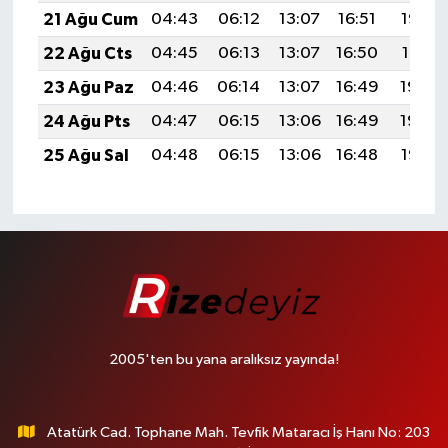
21 Ağu Cum
04:43
06:12
13:07
16:51
19:52
22 Ağu Cts
04:45
06:13
13:07
16:50
19:51
23 Ağu Paz
04:46
06:14
13:07
16:49
19:49
24 Ağu Pts
04:47
06:15
13:06
16:49
19:48
25 Ağu Sal
04:48
06:15
13:06
16:48
19:47
2005'ten bu yana aralıksız yayında!
Atatürk Cad. Tophane Mah. Tevfik Mataracı İş Hanı No: 203