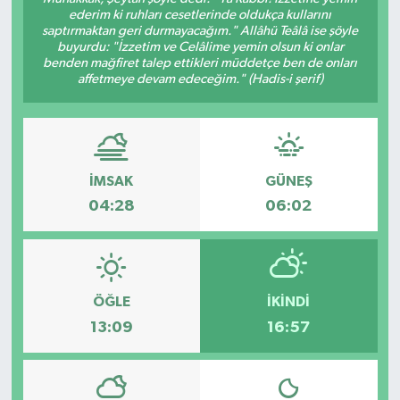
ederim ki ruhları cesetlerinde oldukça kullarını
saptırmaktan geri durmayacağım." Allâhü Teâlâ ise şöyle
buyurdu: "İzzetim ve Celâlime yemin olsun ki onlar
benden mağfiret talep ettikleri müddetçe ben de onları
affetmeye devam edeceğim." (Hadis-i şerif)
İMSAK
GÜNEŞ
04:28
06:02
ÖĞLE
İKINDI
13:09
16:57