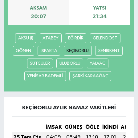
AKŞAM
YATSI
20:07
21:34
AKSU (I)
ATABEY
EĞİRDİR
GELENDOST
GÖNEN
ISPARTA
KEÇİBORLU
SENİRKENT
SÜTCÜLER
ULUBORLU
YALVAÇ
YENİSAR BADEMLİ
ŞARKİ KARAAĞAÇ
KEÇİBORLU AYLIK NAMAZ VAKITLERI
İMSAK
GÜNEŞ
ÖĞLE
İKINDI
AKŞA
25 Tem Cts
04:09
05:49
13:10
17:01
20:22