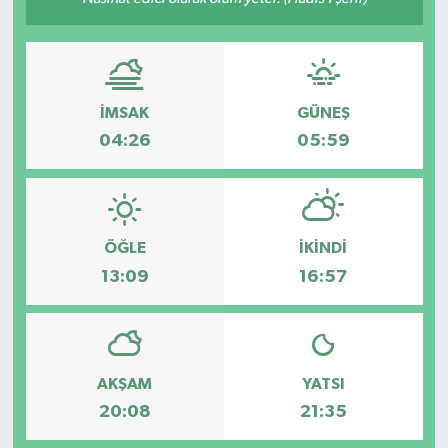
İMSAK
GÜNEŞ
04:26
05:59
ÖĞLE
İKINDI
13:09
16:57
AKŞAM
YATSI
20:08
21:35