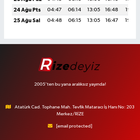
24 Ağu Pts
04:47
06:14
13:05
16:48
19:47
25 Ağu Sal
04:48
06:15
13:05
16:47
19:45
2005'ten bu yana aralıksız yayında!
Atatürk Cad. Tophane Mah. Tevfik Mataracı İş Hanı No: 203
Merkez/RİZE
[email protected]