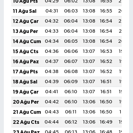
10 Ağu Pts
04:29
06:02
13:08
16:55
20:05
11 Ağu Sal
04:31
06:03
13:08
16:55
20:04
12 Ağu Çar
04:32
06:04
13:08
16:54
20:02
13 Ağu Per
04:33
06:04
13:08
16:54
20:01
14 Ağu Cum
04:34
06:05
13:08
16:54
20:00
15 Ağu Cts
04:36
06:06
13:07
16:53
19:59
16 Ağu Paz
04:37
06:07
13:07
16:52
19:58
17 Ağu Pts
04:38
06:08
13:07
16:52
19:56
18 Ağu Sal
04:39
06:09
13:07
16:51
19:55
19 Ağu Çar
04:41
06:10
13:07
16:51
19:54
20 Ağu Per
04:42
06:10
13:06
16:50
19:52
21 Ağu Cum
04:43
06:11
13:06
16:50
19:51
22 Ağu Cts
04:44
06:12
13:06
16:49
19:50
23 Ağu Paz
04:45
06:13
13:06
16:48
19:48