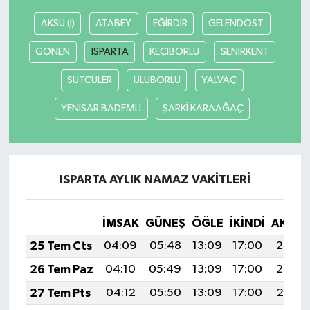
AKSU (I)
ATABEY
EĞİRDİR
GELENDOST
GÖNEN
ISPARTA
KEÇİBORLU
SENİRKENT
SÜTCÜLER
ULUBORLU
YALVAÇ
YENİSAR BADEMLİ
ŞARKİ KARAAĞAÇ
ISPARTA AYLIK NAMAZ VAKITLERI
İMSAK
GÜNEŞ
ÖĞLE
İKINDI
AKŞA
25 Tem Cts
04:09
05:48
13:09
17:00
20:20
26 Tem Paz
04:10
05:49
13:09
17:00
20:20
27 Tem Pts
04:12
05:50
13:09
17:00
20:19