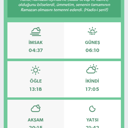
olduğunu bilselerdi, ümmetim, senenin tamamının
Ramazan olmasını temenni ederdi. (Hadis-i şerif)
İMSAK
GÜNEŞ
04:37
06:10
ÖĞLE
İKINDI
13:18
17:05
AKŞAM
YATSI