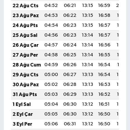
22 Ağu Cts
04:52
06:21
13:15
16:59
20:00
23 Ağu Paz
04:53
06:22
13:15
16:58
19:58
24 Ağu Pts
04:54
06:23
13:15
16:57
19:57
25 Ağu Sal
04:56
06:23
13:14
16:57
19:55
26 Ağu Çar
04:57
06:24
13:14
16:56
19:54
27 Ağu Per
04:58
06:25
13:14
16:55
19:53
28 Ağu Cum
04:59
06:26
13:14
16:54
19:51
29 Ağu Cts
05:00
06:27
13:13
16:54
19:50
30 Ağu Paz
05:02
06:28
13:13
16:53
19:48
31 Ağu Pts
05:03
06:29
13:13
16:52
19:47
1 Eyl Sal
05:04
06:30
13:12
16:51
19:45
2 Eyl Çar
05:05
06:30
13:12
16:50
19:44
3 Eyl Per
05:06
06:31
13:12
16:50
19:42