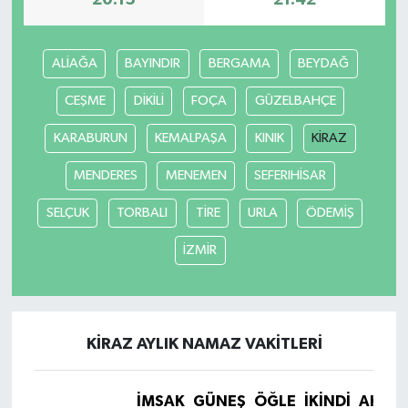
20:15
21:42
ALİAĞA
BAYINDIR
BERGAMA
BEYDAĞ
CEŞME
DİKİLİ
FOÇA
GÜZELBAHÇE
KARABURUN
KEMALPAŞA
KINIK
KİRAZ
MENDERES
MENEMEN
SEFERIHİSAR
SELÇUK
TORBALI
TİRE
URLA
ÖDEMİŞ
İZMİR
KİRAZ AYLIK NAMAZ VAKITLERI
İMSAK
GÜNEŞ
ÖĞLE
İKINDI
AKŞA