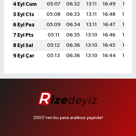
4 Eyl Cum
05:07
06:32
13:11
16:49
19:41
5 Eyl Cts
05:08
06:33
13:11
16:48
19:39
6 Eyl Paz
05:09
06:34
13:11
16:47
19:38
7 Eyl Pts
05:11
06:35
13:10
16:46
19:36
8 Eyl Sal
05:12
06:36
13:10
16:45
19:35
9 Eyl Çar
05:13
06:36
13:10
16:44
19:33
2005'ten bu yana aralıksız yayında!