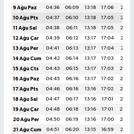
9 Ağu Paz
04:36
06:09
13:18
17:06
20:16
10 Ağu Pts
04:37
06:10
13:18
17:05
20:15
11 Ağu Sal
04:38
06:11
13:18
17:05
20:14
12 Ağu Çar
04:39
06:12
13:17
17:04
20:13
13 Ağu Per
04:41
06:13
13:17
17:04
20:11
14 Ağu Cum
04:42
06:14
13:17
17:03
20:10
15 Ağu Cts
04:43
06:15
13:17
17:03
20:09
16 Ağu Paz
04:45
06:16
13:17
17:02
20:08
17 Ağu Pts
04:46
06:16
13:16
17:02
20:06
18 Ağu Sal
04:47
06:17
13:16
17:01
20:05
19 Ağu Çar
04:48
06:18
13:16
17:01
20:04
20 Ağu Per
04:50
06:19
13:16
17:00
20:02
21 Ağu Cum
04:51
06:20
13:15
16:59
20:01