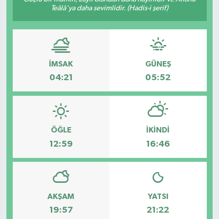
Teâlâ'ya daha sevimlidir. (Hadis-i şerif)
İMSAK
GÜNEŞ
04:21
05:52
ÖĞLE
İKINDI
12:59
16:46
AKŞAM
YATSI
19:57
21:22