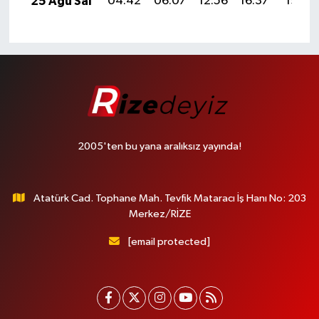
25 Ağu Sal
04:42
06:07
12:56
16:37
19:35
2005'ten bu yana aralıksız yayında!
Atatürk Cad. Tophane Mah. Tevfik Mataracı İş Hanı No: 203
Merkez/RİZE
[email protected]