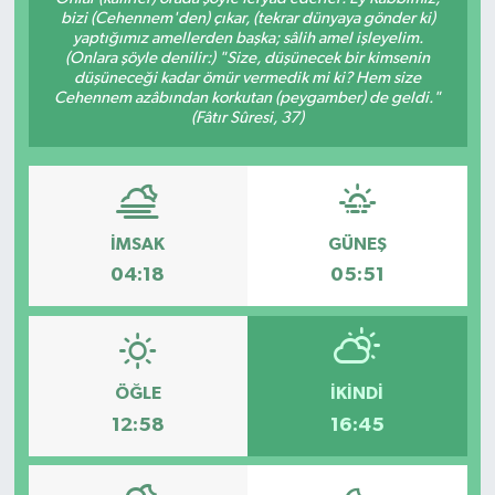
bizi (Cehennem'den) çıkar, (tekrar dünyaya gönder ki)
yaptığımız amellerden başka; sâlih amel işleyelim.
(Onlara şöyle denilir:) "Size, düşünecek bir kimsenin
düşüneceği kadar ömür vermedik mi ki? Hem size
Cehennem azâbından korkutan (peygamber) de geldi."
(Fâtır Sûresi, 37)
İMSAK
GÜNEŞ
04:18
05:51
ÖĞLE
İKINDI
12:58
16:45