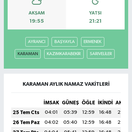
AKŞAM
YATSI
19:55
21:21
AYRANCI
BAŞYAYLA
ERMENEK
KARAMAN
KAZIMKARABEKİR
SARIVELİLER
KARAMAN AYLIK NAMAZ VAKITLERI
İMSAK
GÜNEŞ
ÖĞLE
İKINDI
AKŞA
25 Tem Cts
04:01
05:39
12:59
16:48
20:08
26 Tem Paz
04:02
05:40
12:59
16:48
20:08