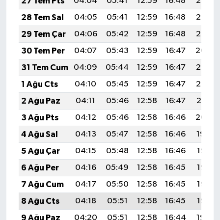
27 Tem Pts
04:04
05:41
12:59
16:48
20:07
28 Tem Sal
04:05
05:41
12:59
16:48
20:06
29 Tem Çar
04:06
05:42
12:59
16:48
20:05
30 Tem Per
04:07
05:43
12:59
16:47
20:04
31 Tem Cum
04:09
05:44
12:59
16:47
20:03
1 Ağu Cts
04:10
05:45
12:59
16:47
20:02
2 Ağu Paz
04:11
05:46
12:58
16:47
20:01
3 Ağu Pts
04:12
05:46
12:58
16:46
20:00
4 Ağu Sal
04:13
05:47
12:58
16:46
19:59
5 Ağu Çar
04:15
05:48
12:58
16:46
19:58
6 Ağu Per
04:16
05:49
12:58
16:45
19:57
7 Ağu Cum
04:17
05:50
12:58
16:45
19:56
8 Ağu Cts
04:18
05:51
12:58
16:45
19:55
9 Ağu Paz
04:20
05:51
12:58
16:44
19:54