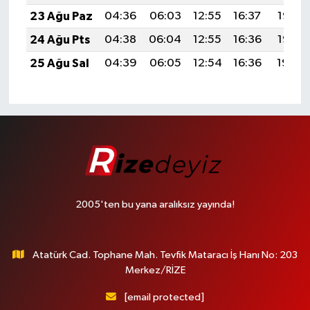
23 Ağu Paz
04:36
06:03
12:55
16:37
19:37
24 Ağu Pts
04:38
06:04
12:55
16:36
19:35
25 Ağu Sal
04:39
06:05
12:54
16:36
19:34
2005'ten bu yana aralıksız yayında!
Atatürk Cad. Tophane Mah. Tevfik Mataracı İş Hanı No: 203
Merkez/RİZE
[email protected]