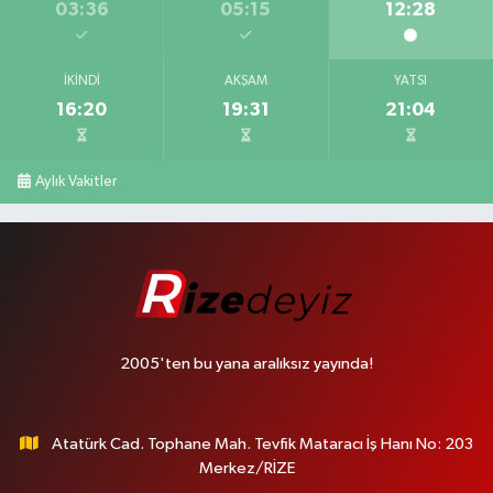
03:36
05:15
12:28
İKINDI
AKŞAM
YATSI
16:20
19:31
21:04
Aylık Vakitler
2005'ten bu yana aralıksız yayında!
Atatürk Cad. Tophane Mah. Tevfik Mataracı İş Hanı No: 203
Merkez/RİZE