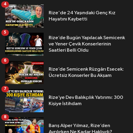
4
Rize'de 24 Yaşındaki Genç Kız
Hayatını Kaybetti
5
Rize’de Bugün Yapılacak Semicenk
ve Yener Çevik Konserlerinin
Saatleri Belli Oldu
6
Rize’de Semicenk Rüzgârı Esecek:
Ücretsiz Konserler Bu Akşam
7
Rize’ye Dev Balıkçılık Yatırımı: 300
Kişiye İstihdam
8
Barış Alper Yılmaz, Rize’den
Ayrılırken Ne Kadar Haklıydı?