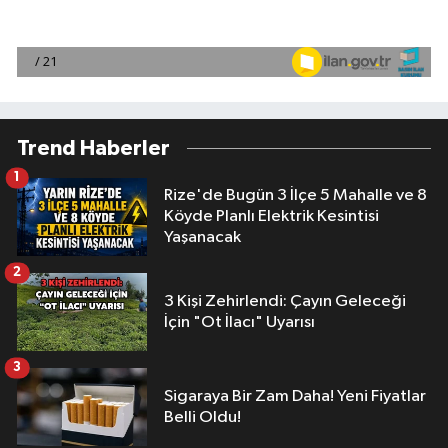
Trend Haberler
1
Rize'de Bugün 3 İlçe 5 Mahalle ve 8
Köyde Planlı Elektrik Kesintisi
Yaşanacak
2
3 Kişi Zehirlendi: Çayın Geleceği
İçin "Ot İlacı" Uyarısı
3
Sigaraya Bir Zam Daha! Yeni Fiyatlar
Belli Oldu!