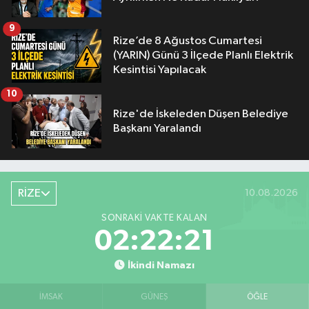
9
Rize’de 8 Ağustos Cumartesi
(YARIN) Günü 3 İlçede Planlı Elektrik
Kesintisi Yapılacak
10
Rize'de İskeleden Düşen Belediye
Başkanı Yaralandı
RİZE
10.08.2026
SONRAKI VAKTE KALAN
02:22:20
İkindi Namazı
İMSAK
GÜNEŞ
ÖĞLE