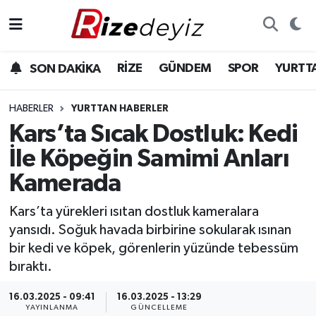
Spor
Rize Nöbetçi Eczaneler
RİZE
GÜNDEM
SPOR
YURTT
SON DAKİKA
Gündem
Rize Hava Durumu
HABERLER
YURTTAN HABERLER
Yurttan Haberler
Rize Namaz Vakitleri
Kars’ta Sıcak Dostluk: Kedi
İle Köpeğin Samimi Anları
Ekonomi
Rize Trafik Yoğunluk Haritası
Kamerada
Teknoloji
Süper Lig Puan Durumu ve Fikstür
Kars’ta yürekleri ısıtan dostluk kameralara
yansıdı. Soğuk havada birbirine sokularak ısınan
Sağlık
Tüm Manşetler
bir kedi ve köpek, görenlerin yüzünde tebessüm
bıraktı.
Son Dakika Haberleri
16.03.2025 - 09:41
16.03.2025 - 13:29
Haber Arşivi
YAYINLANMA
GÜNCELLEME