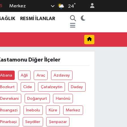
°
Merkez
15
24
8
SAĞLIK
RESMİ İLANLAR
2
8
0
4
astamonu Diğer İlçeler
Abana
Ağli
Araç
Azdavay
Bozkurt
Cide
Çatalzeytin
Daday
Devrekani
Doğanyurt
Hanönü
İhsangazi
İnebolu
Küre
Merkez
Pinarbaşi
Seydiler
Şenpazar