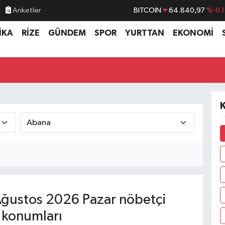
Anketler
BITCOIN
64.840,97
%-0.
DOLAR
47,7436
%0.1
İKA
RİZE
GÜNDEM
SPOR
YURTTAN
EKONOMİ
EURO
55,2510
%0.3
STERLİN
64,4811
%0.3
GRAM ALTIN
6660.55
%
BİST100
13.779
%-1
K
ğustos 2026 Pazar nöbetçi
 konumları