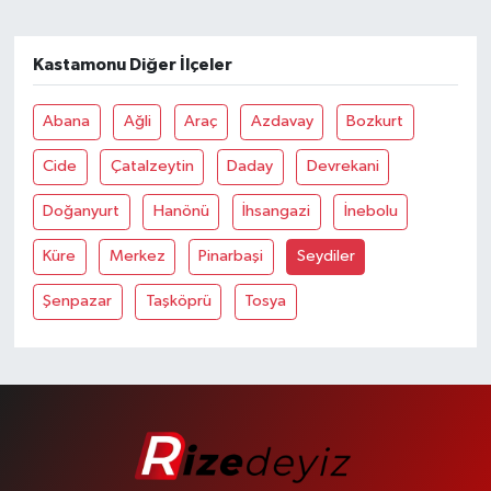
Kastamonu Diğer İlçeler
Abana
Ağli
Araç
Azdavay
Bozkurt
Cide
Çatalzeytin
Daday
Devrekani
Doğanyurt
Hanönü
İhsangazi
İnebolu
Küre
Merkez
Pinarbaşi
Seydiler
Şenpazar
Taşköprü
Tosya