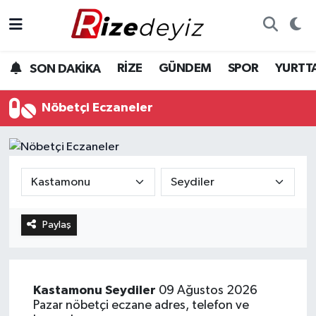
Spor
Rize Nöbetçi Eczaneler
RİZE
GÜNDEM
SPOR
YURTT
SON DAKİKA
Gündem
Rize Hava Durumu
Nöbetçi Eczaneler
Yurttan Haberler
Rize Trafik Yoğunluk Haritası
Ekonomi
Süper Lig Puan Durumu ve Fikstür
Teknoloji
Tüm Manşetler
Paylaş
Sağlık
Son Dakika Haberleri
Haber Arşivi
Kastamonu
Seydiler
09 Ağustos 2026
Pazar nöbetçi eczane adres, telefon ve