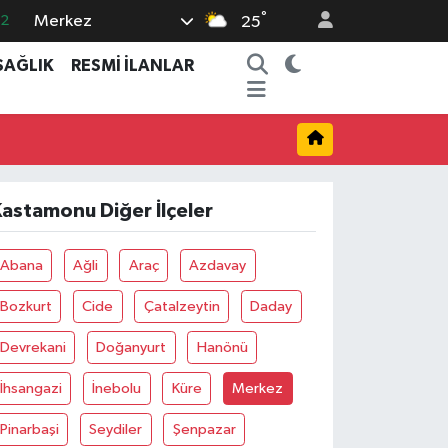
°
Merkez
.2
25
17
SAĞLIK
RESMİ İLANLAR
27
35
12
19
astamonu Diğer İlçeler
Abana
Ağli
Araç
Azdavay
Bozkurt
Cide
Çatalzeytin
Daday
Devrekani
Doğanyurt
Hanönü
İhsangazi
İnebolu
Küre
Merkez
Pinarbaşi
Seydiler
Şenpazar