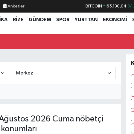
Anketler
BITCOIN
65.130,04
%1
DOLAR
47,7106
%0.
İKA
RİZE
GÜNDEM
SPOR
YURTTAN
EKONOMİ
EURO
55,1652
%0.
STERLİN
64,4046
%0.
GRAM ALTIN
6618.49
%2.
BİST100
13.773
%-
K
Ağustos 2026 Cuma nöbetçi
 konumları