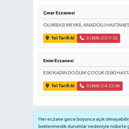
Çınar Eczanesi
OLUKBAŞI MEVKİİ, ANADOLU HASTANESİ
Yol Tarifi Al
0 (366) 212 11 33
Emin Eczanesi
ESKİ KADIN DOĞUM ÇOCUK (SSK) HASTA
Yol Tarifi Al
0 (366) 214 22 06
Her eczane gece boyunca açık olmayabilir, 
beklenmedik durumlar nedeniyle nöbete g