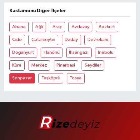
Kastamonu Diğer İlçeler
Abana
Ağli
Araç
Azdavay
Bozkurt
Cide
Çatalzeytin
Daday
Devrekani
Doğanyurt
Hanönü
İhsangazi
İnebolu
Küre
Merkez
Pinarbaşi
Seydiler
Şenpazar
Taşköprü
Tosya