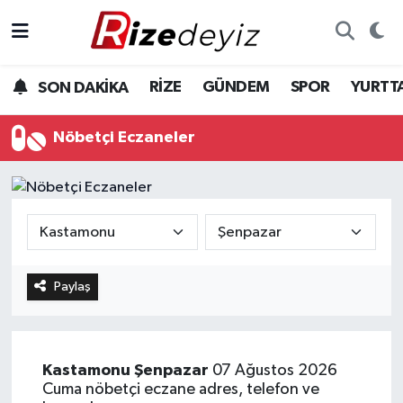
Spor
Rize Nöbetçi Eczaneler
RİZE
GÜNDEM
SPOR
YURTT
SON DAKİKA
Gündem
Rize Hava Durumu
Nöbetçi Eczaneler
Yurttan Haberler
Rize Trafik Yoğunluk Haritası
Ekonomi
Süper Lig Puan Durumu ve Fikstür
Teknoloji
Tüm Manşetler
Paylaş
Sağlık
Son Dakika Haberleri
Haber Arşivi
Kastamonu
Şenpazar
07 Ağustos 2026
Cuma nöbetçi eczane adres, telefon ve