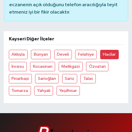
eczanenin açık olduğunu telefon aracılığıyla teyit
etmeniz iyi bir fikir olacaktır.
Kayseri Diğer İlçeler
Akkişla
Bünyan
Develi
Felahiye
Hacilar
İncesu
Kocasinan
Melikgazi
Özvatan
Pinarbaşi
Sarioğlan
Sariz
Talas
Tomarza
Yahyali
Yeşilhisar