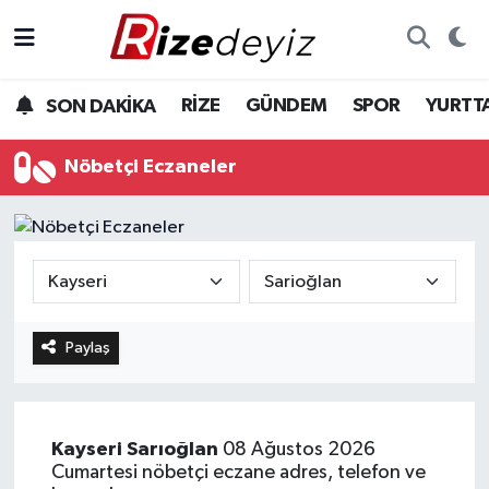
Spor
Rize Nöbetçi Eczaneler
RİZE
GÜNDEM
SPOR
YURTT
SON DAKİKA
Gündem
Rize Hava Durumu
Nöbetçi Eczaneler
Yurttan Haberler
Rize Trafik Yoğunluk Haritası
Ekonomi
Süper Lig Puan Durumu ve Fikstür
Teknoloji
Tüm Manşetler
Paylaş
Sağlık
Son Dakika Haberleri
Haber Arşivi
Kayseri
Sarıoğlan
08 Ağustos 2026
Cumartesi nöbetçi eczane adres, telefon ve