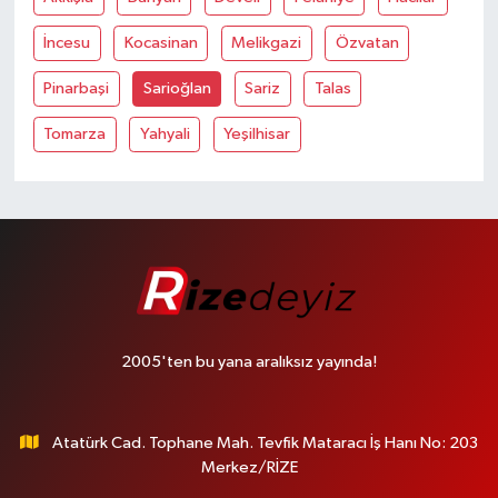
İncesu
Kocasinan
Melikgazi
Özvatan
Pinarbaşi
Sarioğlan
Sariz
Talas
Tomarza
Yahyali
Yeşilhisar
2005'ten bu yana aralıksız yayında!
Atatürk Cad. Tophane Mah. Tevfik Mataracı İş Hanı No: 203
Merkez/RİZE