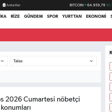
Anketler
BITCOIN
64.959,79
%1.
DOLAR
47,7436
%0.
İKA
RİZE
GÜNDEM
SPOR
YURTTAN
EKONOMİ
EURO
55,2510
%0.
STERLİN
64,4811
%0.
GRAM ALTIN
6660.55
%0.
BİST100
13.779
%-
K
s 2026 Cumartesi nöbetçi
 konumları