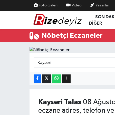
Foto Galeri
Video
Yazarlar
SON DAK
Spor
Rize Nöbetçi Eczaneler
DİĞER
Gündem
Rize Hava Durumu
Nöbetçi Eczaneler
Yurttan Haberler
Rize Trafik Yoğunluk Haritası
Ekonomi
Süper Lig Puan Durumu ve Fikstür
Teknoloji
Tüm Manşetler
Sağlık
Son Dakika Haberleri
Haber Arşivi
Kayseri
Talas
08 Ağusto
eczane adres, telefon ve