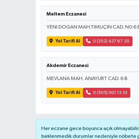
Meltem Eczanesi
YENI DOGAN MAH.TIMUÇIN CAD. N0:6 
Yol Tarifi Al
0 (352) 437 67 20
Akdemir Eczanesi
MEVLANA MAH. ANAYURT CAD. 6 B
Yol Tarifi Al
0 (505) 001 13 33
Her eczane gece boyunca açık olmayabilir, 
beklenmedik durumlar nedeniyle nöbete g