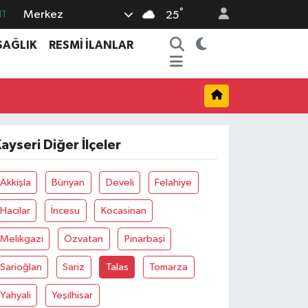
°
Merkez
11
25
18
SAĞLIK
RESMİ İLANLAR
32
38
03
14
ayseri Diğer İlçeler
Akkişla
Bünyan
Develi
Felahiye
Hacilar
İncesu
Kocasinan
Melikgazi
Özvatan
Pinarbaşi
Sarioğlan
Sariz
Talas
Tomarza
Yahyali
Yeşilhisar