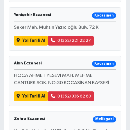
Yenişehir Eczanesi
Kocasinan
Şeker Mah. Muhsin Yazıcıoğlu Bulv. 72 K
Yol Tarifi Al
0 (352) 221 22 27
Akın Eczanesi
Kocasinan
HOCA AHMET YESEVİ MAH. MEHMET
CANTÜRK SOK. NO:30 KOCASİNAN KAYSERİ
Yol Tarifi Al
0 (352) 336 62 60
Zehra Eczanesi
Melikgazi