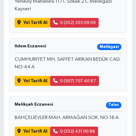
Yeniköy Mahallesi 1171. Sokak 2 C Melikgazi
Kayseri
Yol Tarifi Al
0 (352) 355 09 09
Ildem Eczanesi
Melikgazi
CUMHURIYET MH. SAFFET ARIKAN BEDÜK CAD.
NO:44 A
Yol Tarifi Al
0 (507) 707 40 87
Melikşah Eczanesi
Talas
BAHÇELİEVLER MAH. ARMAĞAN SOK. NO:18 A
Yol Tarifi Al
0 (352) 431 00 88