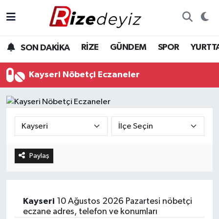
Spor
Rize Nöbetçi Eczaneler
RİZE
GÜNDEM
SPOR
YURTT
SON DAKİKA
Gündem
Rize Hava Durumu
Kayseri Nöbetçi Eczaneler
Yurttan Haberler
Rize Trafik Yoğunluk Haritası
Ekonomi
Süper Lig Puan Durumu ve Fikstür
Teknoloji
Tüm Manşetler
Paylaş
Sağlık
Son Dakika Haberleri
Haber Arşivi
Kayseri
10 Ağustos 2026 Pazartesi nöbetçi
eczane adres, telefon ve konumları