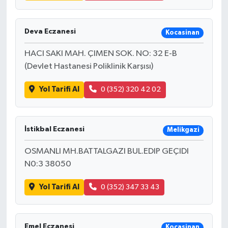
Deva Eczanesi
Kocasinan
HACI SAKI MAH. ÇIMEN SOK. NO: 32 E-B
(Devlet Hastanesi Poliklinik Karşısı)
Yol Tarifi Al
0 (352) 320 42 02
İstikbal Eczanesi
Melikgazi
OSMANLI MH.BATTALGAZI BUL.EDIP GEÇIDI
N0:3 38050
Yol Tarifi Al
0 (352) 347 33 43
Emel Eczanesi
Kocasinan