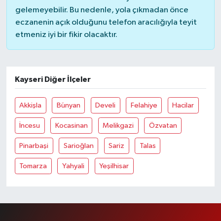
gelemeyebilir. Bu nedenle, yola çıkmadan önce
eczanenin açık olduğunu telefon aracılığıyla teyit
etmeniz iyi bir fikir olacaktır.
Kayseri Diğer İlçeler
Akkişla
Bünyan
Develi
Felahiye
Hacilar
İncesu
Kocasinan
Melikgazi
Özvatan
Pinarbaşi
Sarioğlan
Sariz
Talas
Tomarza
Yahyali
Yeşilhisar