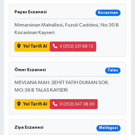
Payas Eczanesi
Kocasinan
Mimarsinan Mahallesi, Fuzuli Caddesi, No:30 B
Kocasinan Kayseri
Yol Tarifi Al
0 (352) 231 88 12
Ömer Eczanesi
Talas
MEVLANA MAH. ŞEHİT FATİH DUMAN SOK.
MO:36 B TALAS KAYSERİ
Yol Tarifi Al
0 (352) 347 38 00
Ziya Eczanesi
Melikgazi