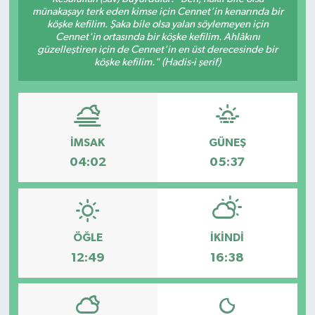
münakaşayı terk eden kimse için Cennet'in kenarında bir
köşke kefilim. Şaka bile olsa yalan söylemeyen için
Cennet'in ortasında bir köşke kefilim. Ahlâkını
güzelleştiren için de Cennet'in en üst derecesinde bir
köşke kefilim." (Hadis-i şerif)
İMSAK
GÜNEŞ
04:02
05:37
ÖĞLE
İKINDI
12:49
16:38