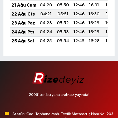
21 Ağu Cum
04:20
05:50
12:46
16:31
19:33
22 Ağu Cts
04:21
05:51
12:46
16:30
19:31
23 Ağu Paz
04:23
05:52
12:46
16:29
19:30
24 Ağu Pts
04:24
05:53
12:46
16:29
19:28
25 Ağu Sal
04:25
05:54
12:45
16:28
19:27
2005'ten bu yana aralıksız yayında!
Atatürk Cad. Tophane Mah. Tevfik Mataracı İş Hanı No: 203