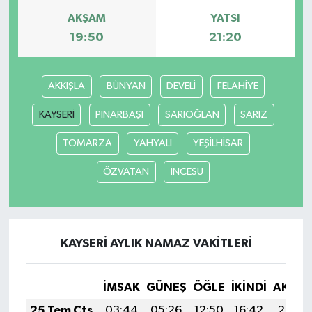
AKŞAM
YATSI
19:50
21:20
AKKIŞLA
BÜNYAN
DEVELİ
FELAHİYE
KAYSERİ
PINARBAŞI
SARIOĞLAN
SARIZ
TOMARZA
YAHYALI
YEŞİLHİSAR
ÖZVATAN
İNCESU
KAYSERİ AYLIK NAMAZ VAKITLERI
İMSAK
GÜNEŞ
ÖĞLE
İKINDI
AKŞA
25 Tem Cts
03:44
05:26
12:50
16:42
20:03