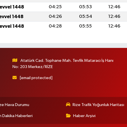
levvel 1448
04:25
05:53
12:46
levvel 1448
04:26
05:54
12:46
levvel 1448
04:28
05:55
12:46
Atatürk Cad. Tophane Mah. Tevfik Mataracı İş Hanı
No: 203 Merkez/RİZE
[email protected]
ize Hava Durumu
Rize Trafik Yoğunluk Haritası
 Dakika Haberleri
Haber Arşivi