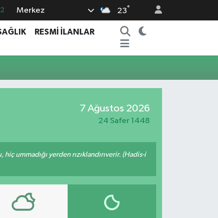
°
Merkez
.2
23
17
SAĞLIK
RESMİ İLANLAR
27
35
59
19
7 Ağustos 2026
24 Safer 1448
u, hiç ummadığı yerden rızıklandırıverir. (Hadis-i