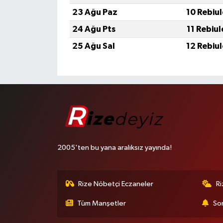
23 Ağu Paz
10 Rebiu
24 Ağu Pts
11 Rebiu
25 Ağu Sal
12 Rebiu
2005'ten bu yana aralıksız yayında!
Rize Nöbetçi Eczaneler
R
Tüm Manşetler
Son