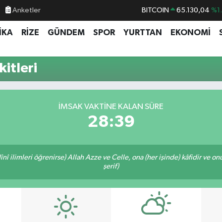
Anketler
BITCOIN
65.130,04
%1
DOLAR
47,7106
%0.
İKA
RİZE
GÜNDEM
SPOR
YURTTAN
EKONOMİ
EURO
55,1652
%0.
STERLİN
64,4046
%0.
itleri
GRAM ALTIN
6648.99
%2.
BİST100
13.773
%-
İMSAK VAKTINE KALAN SÜRE
28:39
î ilimleri öğrenirse) Allah Azze ve Celle, ona (her işinde) kâfidir ve on
şerif)