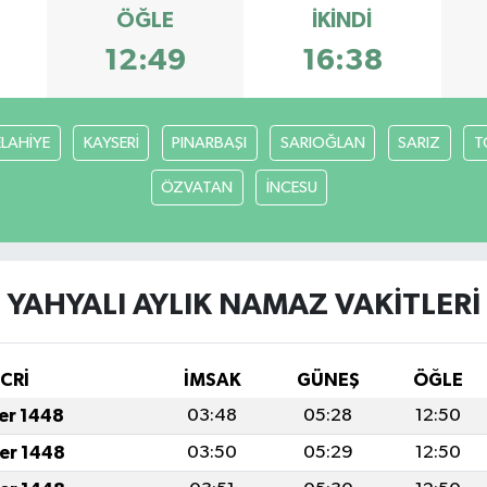
ÖĞLE
İKINDI
12:49
16:38
ELAHİYE
KAYSERİ
PINARBAŞI
SARIOĞLAN
SARIZ
T
ÖZVATAN
İNCESU
YAHYALI AYLIK NAMAZ VAKITLERI
İCRİ
İMSAK
GÜNEŞ
ÖĞLE
fer 1448
03:48
05:28
12:50
fer 1448
03:50
05:29
12:50