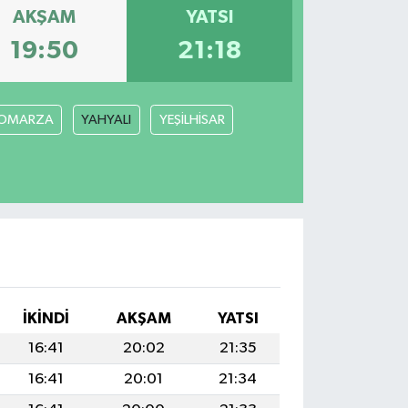
AKŞAM
YATSI
19:50
21:18
OMARZA
YAHYALI
YEŞİLHİSAR
İKINDI
AKŞAM
YATSI
16:41
20:02
21:35
16:41
20:01
21:34