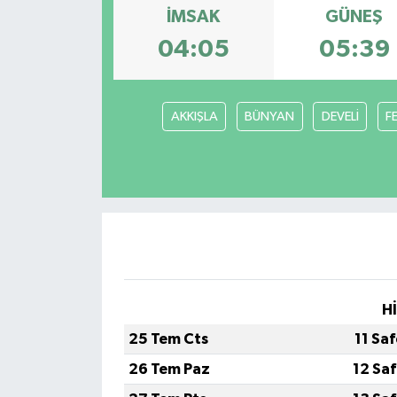
İMSAK
GÜNEŞ
04:05
05:39
AKKIŞLA
BÜNYAN
DEVELİ
F
H
25 Tem Cts
11 Sa
26 Tem Paz
12 Sa