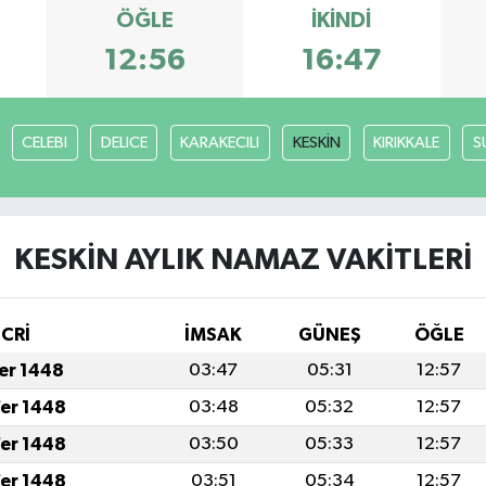
ÖĞLE
İKINDI
12:56
16:47
CELEBI
DELICE
KARAKECILI
KESKİN
KIRIKKALE
S
KESKİN AYLIK NAMAZ VAKITLERI
İCRİ
İMSAK
GÜNEŞ
ÖĞLE
fer 1448
03:47
05:31
12:57
fer 1448
03:48
05:32
12:57
fer 1448
03:50
05:33
12:57
fer 1448
03:51
05:34
12:57