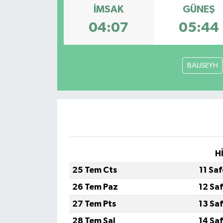
İMSAK
GÜNEŞ
04:07
05:44
BALISEYH
H
25 Tem Cts
11 Sa
26 Tem Paz
12 Sa
27 Tem Pts
13 Sa
28 Tem Sal
14 Sa