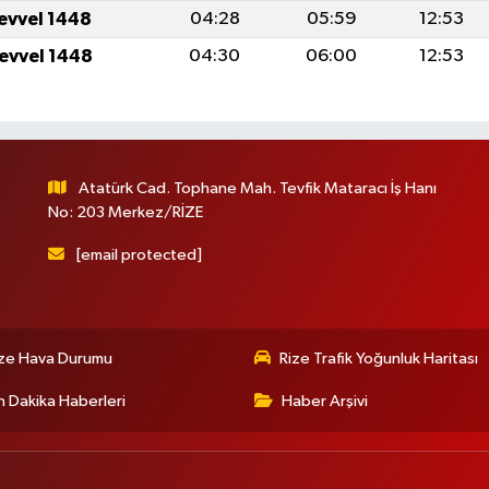
levvel 1448
04:28
05:59
12:53
levvel 1448
04:30
06:00
12:53
Atatürk Cad. Tophane Mah. Tevfik Mataracı İş Hanı
No: 203 Merkez/RİZE
[email protected]
ize Hava Durumu
Rize Trafik Yoğunluk Haritası
 Dakika Haberleri
Haber Arşivi