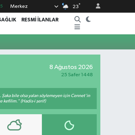
°
Merkez
35
23
18
SAĞLIK
RESMİ İLANLAR
32
38
03
14
8 Ağustos 2026
25 Safer 1448
m. Şaka bile olsa yalan söylemeyen için Cennet'in
 kefilim." (Hadis-i şerif)