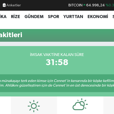
Anketler
BITCOIN
64.998,24
%0.
DOLAR
47,7436
%0.
İKA
RİZE
GÜNDEM
SPOR
YURTTAN
EKONOMİ
EURO
55,2510
%0.
STERLİN
64,4811
%0.
kitleri
GRAM ALTIN
6660.55
%0.
BİST100
13.779
%-
İMSAK VAKTINE KALAN SÜRE
31:58
sa münakaşayı terk eden kimse için Cennet'in kenarında bir köşke kefili
im. Ahlâkını güzelleştiren için de Cennet'in en üst derecesinde bir köşke