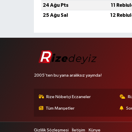
24 Ağu Pts
11 Rebiu
25 Ağu Sal
12 Rebiu
2005'ten bu yana aralıksız yayında!
Rize Nöbetçi Eczaneler
R
Tüm Manşetler
Son
Gizlilik Sözleşmesi
İletişim
Künye