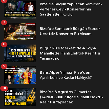
6
Rize’de Bugün Yapılacak Semicenk
ve Yener Çevik Konserlerinin
Saatleri Belli Oldu
7
Rize’de Semicenk Rüzgârı Esecek:
Ücretsiz Konserler Bu Akşam
8
Bugün Rize Merkez'de 4 Köy 4
Mahallede Planlı Elektrik Kesintisi
Yaşanacak
9
Barış Alper Yılmaz, Rize’den
Ayrılırken Ne Kadar Haklıydı?
10
Rize’de 8 Ağustos Cumartesi
(YARIN) Günü 3 İlçede Planlı Elektrik
Kesintisi Yapılacak