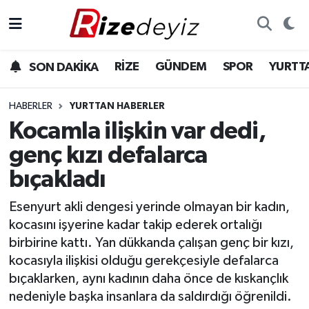
Spor
Rize Nöbetçi Eczaneler
RİZE
GÜNDEM
SPOR
YURTT
SON DAKİKA
Gündem
Rize Hava Durumu
HABERLER
YURTTAN HABERLER
Yurttan Haberler
Rize Trafik Yoğunluk Haritası
Kocamla ilişkin var dedi,
genç kızı defalarca
Ekonomi
Süper Lig Puan Durumu ve Fikstür
bıçakladı
Teknoloji
Tüm Manşetler
Esenyurt akli dengesi yerinde olmayan bir kadın,
kocasını işyerine kadar takip ederek ortalığı
Sağlık
Son Dakika Haberleri
birbirine kattı. Yan dükkanda çalışan genç bir kızı,
kocasıyla ilişkisi olduğu gerekçesiyle defalarca
Haber Arşivi
bıçaklarken, aynı kadının daha önce de kıskançlık
nedeniyle başka insanlara da saldırdığı öğrenildi.