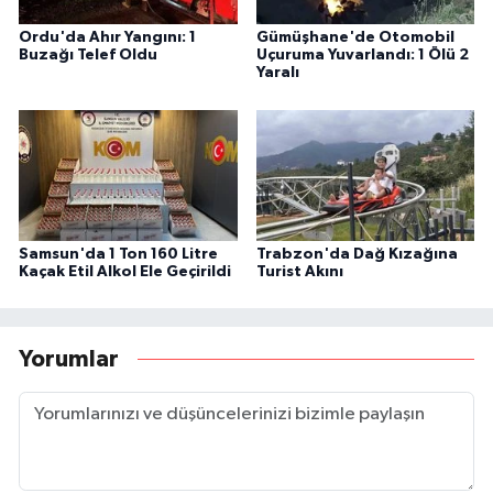
Ordu'da Ahır Yangını: 1
Gümüşhane'de Otomobil
Buzağı Telef Oldu
Uçuruma Yuvarlandı: 1 Ölü 2
Yaralı
Samsun'da 1 Ton 160 Litre
Trabzon'da Dağ Kızağına
Kaçak Etil Alkol Ele Geçirildi
Turist Akını
Yorumlar