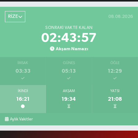
RİZE
08.08.2026
SONRAKI VAKTE KALAN
02:43:56
Akşam Namazı
İMSAK
GÜNEŞ
ÖĞLE
03:33
05:13
12:29
İKINDI
AKŞAM
YATSI
16:21
19:34
21:08
Aylık Vakitler