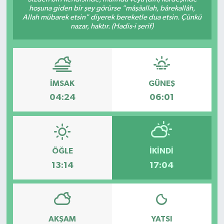
hoşuna giden bir şey görürse "mâşâallah, bârekallâh,
Allah mübarek etsin" diyerek bereketle dua etsin. Çünkü
nazar, haktır. (Hadis-i şerif)
İMSAK
GÜNEŞ
04:24
06:01
ÖĞLE
İKINDI
13:14
17:04
AKŞAM
YATSI