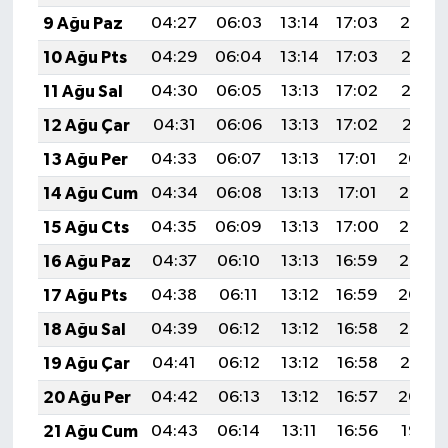
9 Ağu Paz
04:27
06:03
13:14
17:03
20:14
10 Ağu Pts
04:29
06:04
13:14
17:03
20:13
11 Ağu Sal
04:30
06:05
13:13
17:02
20:12
12 Ağu Çar
04:31
06:06
13:13
17:02
20:11
13 Ağu Per
04:33
06:07
13:13
17:01
20:09
14 Ağu Cum
04:34
06:08
13:13
17:01
20:08
15 Ağu Cts
04:35
06:09
13:13
17:00
20:07
16 Ağu Paz
04:37
06:10
13:13
16:59
20:05
17 Ağu Pts
04:38
06:11
13:12
16:59
20:04
18 Ağu Sal
04:39
06:12
13:12
16:58
20:03
19 Ağu Çar
04:41
06:12
13:12
16:58
20:01
20 Ağu Per
04:42
06:13
13:12
16:57
20:00
21 Ağu Cum
04:43
06:14
13:11
16:56
19:58