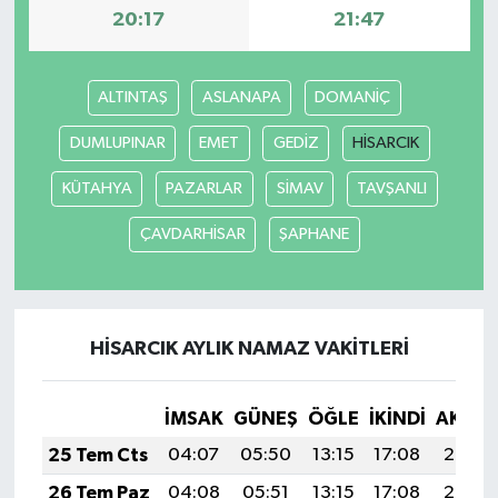
20:17
21:47
ALTINTAŞ
ASLANAPA
DOMANİÇ
DUMLUPINAR
EMET
GEDİZ
HİSARCIK
KÜTAHYA
PAZARLAR
SİMAV
TAVŞANLI
ÇAVDARHİSAR
ŞAPHANE
HİSARCIK AYLIK NAMAZ VAKITLERI
İMSAK
GÜNEŞ
ÖĞLE
İKINDI
AKŞA
25 Tem Cts
04:07
05:50
13:15
17:08
20:29
26 Tem Paz
04:08
05:51
13:15
17:08
20:29