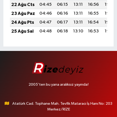
22 Ağu Cts
04:45
06:15
13:11
16:56
19:57
23 Ağu Paz
04:46
06:16
13:11
16:55
19:56
24 Ağu Pts
04:47
06:17
13:11
16:54
19:54
25 Ağu Sal
04:48
06:18
13:10
16:53
19:53
2005'ten bu yana aralıksız yayında!
Atatürk Cad. Tophane Mah. Tevfik Mataracı İş Hanı No: 203
Merkez/RİZE