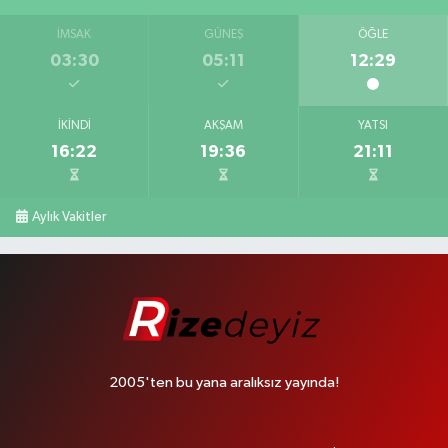
İMSAK
GÜNEŞ
ÖĞLE
03:30
05:11
12:29
İKINDI
AKŞAM
YATSI
16:22
19:36
21:11
Aylık Vakitler
2005'ten bu yana aralıksız yayında!