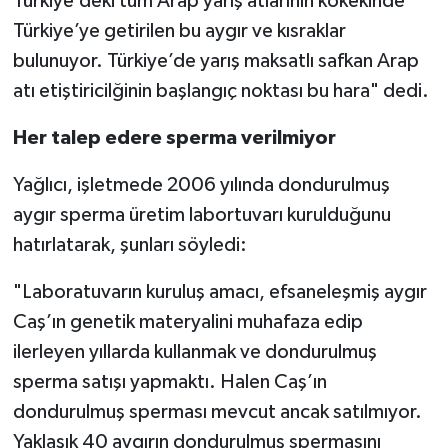
Türkiye’deki tüm Arap yarış atlarının kökekinde
Türkiye’ye getirilen bu aygır ve kısraklar
bulunuyor. Türkiye’de yarış maksatlı safkan Arap
atı etiştiricilğinin başlangıç noktası bu hara" dedi.
Her talep edere sperma verilmiyor
Yağlıcı, işletmede 2006 yılında dondurulmuş
aygır sperma üretim labortuvarı kurulduğunu
hatırlatarak, şunları söyledi:
"Laboratuvarın kuruluş amacı, efsaneleşmiş aygır
Caş’ın genetik materyalini muhafaza edip
ilerleyen yıllarda kullanmak ve dondurulmuş
sperma satışı yapmaktı. Halen Caş’ın
dondurulmuş sperması mevcut ancak satılmıyor.
Yaklaşık 40 aygırın dondurulmuş spermasını