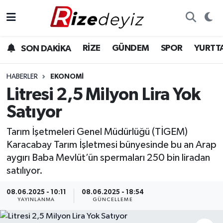
Spor
Rize Nöbetçi Eczaneler
RİZE
GÜNDEM
SPOR
YURTT
SON DAKİKA
Gündem
Rize Hava Durumu
HABERLER
EKONOMI
Yurttan Haberler
Rize Trafik Yoğunluk Haritası
Litresi 2,5 Milyon Lira Yok
Satıyor
Ekonomi
Süper Lig Puan Durumu ve Fikstür
Tarım İşetmeleri Genel Müdürlüğü (TİGEM)
Teknoloji
Tüm Manşetler
Karacabay Tarım İşletmesi bünyesinde bu an Arap
aygırı Baba Mevlüt’ün spermaları 250 bin liradan
Sağlık
Son Dakika Haberleri
satılıyor.
Haber Arşivi
08.06.2025 - 10:11
08.06.2025 - 18:54
YAYINLANMA
GÜNCELLEME