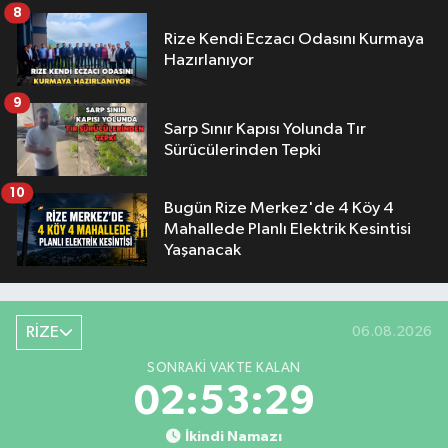
8
Rize Kendi Eczacı Odasını Kurmaya
Hazırlanıyor
9
Sarp Sınır Kapısı Yolunda Tır
Sürücülerinden Tepki
10
Bugün Rize Merkez'de 4 Köy 4
Mahallede Planlı Elektrik Kesintisi
Yaşanacak
RİZE
06.08.2026
SONRAKI VAKTE KALAN
02:53:29
İkindi Namazı