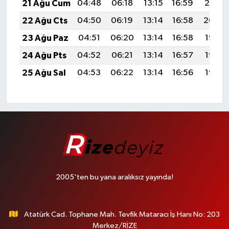
21 Ağu Cum
04:48
06:18
13:15
16:59
20:01
22 Ağu Cts
04:50
06:19
13:14
16:58
20:00
23 Ağu Paz
04:51
06:20
13:14
16:58
19:58
24 Ağu Pts
04:52
06:21
13:14
16:57
19:57
25 Ağu Sal
04:53
06:22
13:14
16:56
19:55
2005'ten bu yana aralıksız yayında!
Atatürk Cad. Tophane Mah. Tevfik Mataracı İş Hanı No: 203
Merkez/RİZE