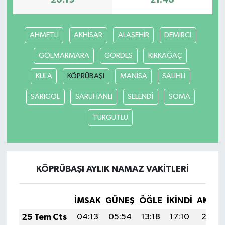
20:19
21:48
AHMETLİ
AKHİSAR
ALAŞEHİR
DEMİRCİ
GÖLMARMARA
GÖRDES
KIRKAĞAÇ
KULA
KÖPRÜBAŞI
MANİSA
SALİHLİ
SARIGÖL
SARUHANLI
SELENDİ
SOMA
TURGUTLU
KÖPRÜBAŞI AYLIK NAMAZ VAKITLERI
İMSAK
GÜNEŞ
ÖĞLE
İKINDI
AKŞA
25 Tem Cts
04:13
05:54
13:18
17:10
20:31