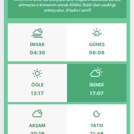
artmazsa o kimsenin ancak Allâhü Teâlâ'dan uzaklığı
artmış olur. (Hadis-i şerif)
İMSAK
GÜNEŞ
04:30
06:06
ÖĞLE
İKINDI
13:17
17:07
AKŞAM
YATSI