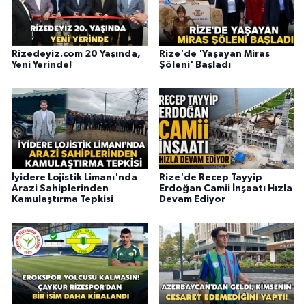
Rizedeyiz.com 20 Yaşında,
Rize'de 'Yaşayan Miras
Yeni Yerinde!
Şöleni' Başladı
İyidere Lojistik Limanı'nda
Rize'de Recep Tayyip
Arazi Sahiplerinden
Erdoğan Camii İnşaatı Hızla
Kamulaştırma Tepkisi
Devam Ediyor