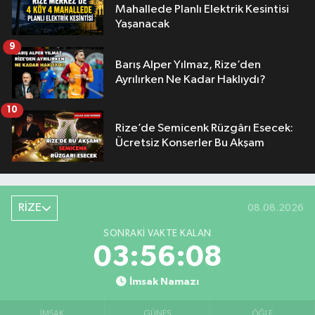
Mahallede Planlı Elektrik Kesintisi
Yaşanacak
9
Barış Alper Yılmaz, Rize’den
Ayrılırken Ne Kadar Haklıydı?
10
Rize’de Semicenk Rüzgârı Esecek:
Ücretsiz Konserler Bu Akşam
RİZE
08.08.2026
SONRAKI VAKTE KALAN
03:56:07
İmsak Namazı
İMSAK
GÜNEŞ
ÖĞLE