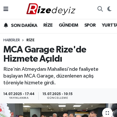
Spor
Rize Nöbetçi Eczaneler
RİZE
GÜNDEM
SPOR
YURTT
SON DAKİKA
Gündem
Rize Hava Durumu
HABERLER
RIZE
Yurttan Haberler
Rize Trafik Yoğunluk Haritası
MCA Garage Rize'de
Hizmete Açıldı
Ekonomi
Süper Lig Puan Durumu ve Fikstür
Rize’nin Atmeydanı Mahallesi’nde faaliyete
Teknoloji
Tüm Manşetler
başlayan MCA Garage, düzenlenen açılış
töreniyle hizmete girdi.
Sağlık
Son Dakika Haberleri
14.07.2025 - 17:44
15.07.2025 - 10:15
YAYINLANMA
GÜNCELLEME
Haber Arşivi