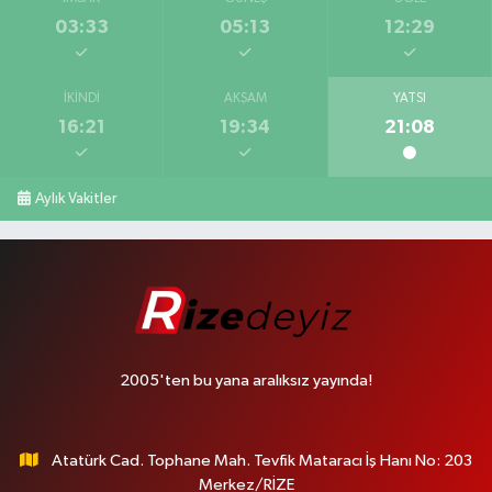
03:33
05:13
12:29
İKINDI
AKŞAM
YATSI
16:21
19:34
21:08
Aylık Vakitler
2005'ten bu yana aralıksız yayında!
Atatürk Cad. Tophane Mah. Tevfik Mataracı İş Hanı No: 203
Merkez/RİZE