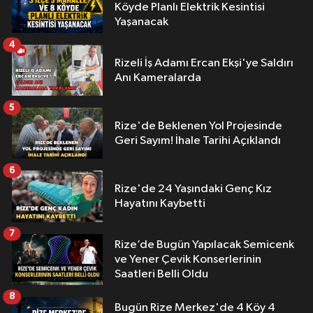
Köyde Planlı Elektrik Kesintisi
Yaşanacak
4
Rizeli İş Adamı Ercan Ekşi'ye Saldırı
Anı Kameralarda
5
Rize'de Beklenen Yol Projesinde
Geri Sayım! İhale Tarihi Açıklandı
6
Rize'de 24 Yaşındaki Genç Kız
Hayatını Kaybetti
7
Rize’de Bugün Yapılacak Semicenk
ve Yener Çevik Konserlerinin
Saatleri Belli Oldu
8
Bugün Rize Merkez'de 4 Köy 4