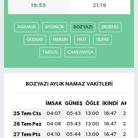
19:55
21:19
ANAMUR
AYDINCIK
BOZYAZI
ERDEMLİ
GÜLNAR
MERSİN
MUT
SİLİFKE
TARSUS
ÇAMLIYAYLA
BOZYAZI AYLIK NAMAZ VAKITLERI
İMSAK
GÜNEŞ
ÖĞLE
İKINDI
AKŞA
25 Tem Cts
04:07
05:43
13:00
16:47
20:07
26 Tem Paz
04:08
05:43
13:00
16:47
20:06
27 Tem Pts
04:10
05:44
13:00
16:47
20:05