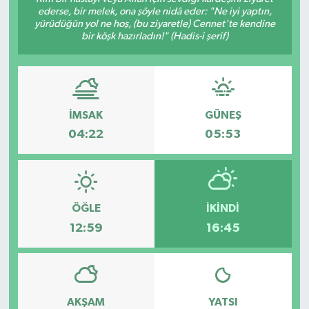
ederse, bir melek, ona şöyle nidâ eder: "Ne iyi yaptın,
yürüdüğün yol ne hoş, (bu ziyaretle) Cennet'te kendine
bir köşk hazırladın!" (Hadis-i şerif)
İMSAK
GÜNEŞ
04:22
05:53
ÖĞLE
İKINDI
12:59
16:45
AKŞAM
YATSI