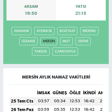
AKŞAM
YATSI
19:50
21:15
ANAMUR
AYDINCIK
BOZYAZI
ERDEMLİ
GÜLNAR
MERSİN
MUT
SİLİFKE
TARSUS
ÇAMLIYAYLA
MERSİN AYLIK NAMAZ VAKITLERI
İMSAK
GÜNEŞ
ÖĞLE
İKINDI
AKŞA
25 Tem Cts
03:57
05:34
12:53
16:42
20:02
26 Tem Paz
03:59
05:35
12:53
16:42
20:01