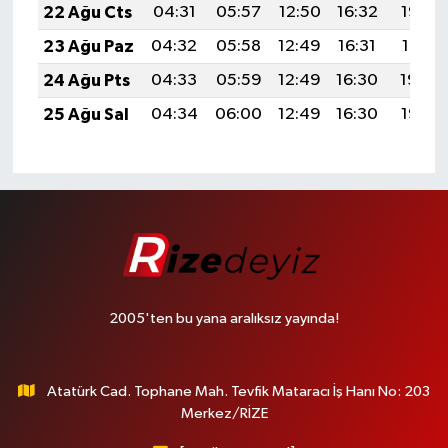
22 Ağu Cts
04:31
05:57
12:50
16:32
19:32
23 Ağu Paz
04:32
05:58
12:49
16:31
19:31
24 Ağu Pts
04:33
05:59
12:49
16:30
19:29
25 Ağu Sal
04:34
06:00
12:49
16:30
19:28
2005'ten bu yana aralıksız yayında!
Atatürk Cad. Tophane Mah. Tevfik Mataracı İş Hanı No: 203
Merkez/RİZE