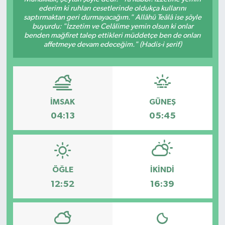
ederim ki ruhları cesetlerinde oldukça kullarını
saptırmaktan geri durmayacağım." Allâhü Teâlâ ise şöyle
buyurdu: "İzzetim ve Celâlime yemin olsun ki onlar
benden mağfiret talep ettikleri müddetçe ben de onları
affetmeye devam edeceğim." (Hadis-i şerif)
İMSAK
GÜNEŞ
04:13
05:45
ÖĞLE
İKINDI
12:52
16:39