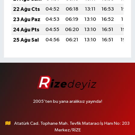
22 Ağu Cts
04:52
06:18
13:11
16:53
19:53
23 Ağu Paz
04:53
06:19
13:10
16:52
19:51
24 Ağu Pts
04:55
06:20
13:10
16:51
19:50
25 Ağu Sal
04:56
06:21
13:10
16:51
19:49
2005'ten bu yana aralıksız yayında!
Atatürk Cad. Tophane Mah. Tevfik Mataracı İş Hanı No: 203
Merkez/RİZE