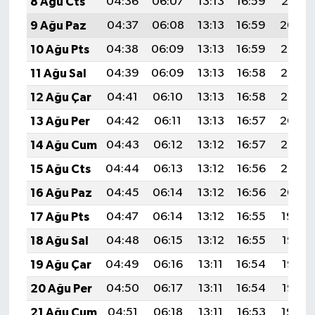
8 Ağu Cts
04:36
06:07
13:13
16:59
20:10
9 Ağu Paz
04:37
06:08
13:13
16:59
20:09
10 Ağu Pts
04:38
06:09
13:13
16:59
20:07
11 Ağu Sal
04:39
06:09
13:13
16:58
20:06
12 Ağu Çar
04:41
06:10
13:13
16:58
20:05
13 Ağu Per
04:42
06:11
13:13
16:57
20:04
14 Ağu Cum
04:43
06:12
13:12
16:57
20:03
15 Ağu Cts
04:44
06:13
13:12
16:56
20:02
16 Ağu Paz
04:45
06:14
13:12
16:56
20:00
17 Ağu Pts
04:47
06:14
13:12
16:55
19:59
18 Ağu Sal
04:48
06:15
13:12
16:55
19:58
19 Ağu Çar
04:49
06:16
13:11
16:54
19:57
20 Ağu Per
04:50
06:17
13:11
16:54
19:55
21 Ağu Cum
04:51
06:18
13:11
16:53
19:54