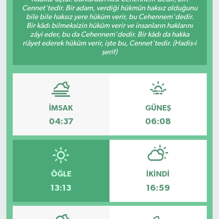
Cennet'tedir. Bir adam, verdiği hükmün haksız olduğunu
bile bile haksız yere hüküm verir, bu Cehennem'dedir.
Bir kâdı bilmeksizin hüküm verir ve insanların haklarını
zâyi eder, bu da Cehennem'dedir. Bir kâdı da hakka
riâyet ederek hüküm verir, işte bu, Cennet'tedir. (Hadis-i
şerif)
İMSAK
GÜNEŞ
04:37
06:08
ÖĞLE
İKINDI
13:13
16:59