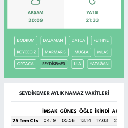
AKŞAM
YATSI
20:09
21:33
BODRUM
DALAMAN
DATÇA
FETHİYE
KÖYCEĞİZ
MARMARİS
MUĞLA
MİLAS
ORTACA
SEYDİKEMER
ULA
YATAĞAN
SEYDİKEMER AYLIK NAMAZ VAKITLERI
İMSAK
GÜNEŞ
ÖĞLE
İKINDI
AKŞA
25 Tem Cts
04:19
05:56
13:14
17:03
20:22