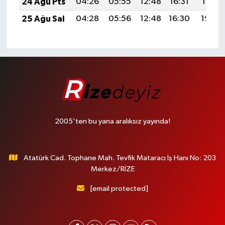
24 Ağu Pts
04:26
05:55
12:48
16:31
19:31
25 Ağu Sal
04:28
05:56
12:48
16:30
19:29
2005'ten bu yana aralıksız yayında!
Atatürk Cad. Tophane Mah. Tevfik Mataracı İş Hanı No: 203
Merkez/RİZE
[email protected]