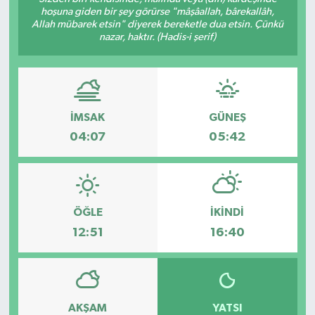
hoşuna giden bir şey görürse "mâşâallah, bârekallâh,
Allah mübarek etsin" diyerek bereketle dua etsin. Çünkü
nazar, haktır. (Hadis-i şerif)
İMSAK
GÜNEŞ
04:07
05:42
ÖĞLE
İKINDI
12:51
16:40
AKŞAM
YATSI