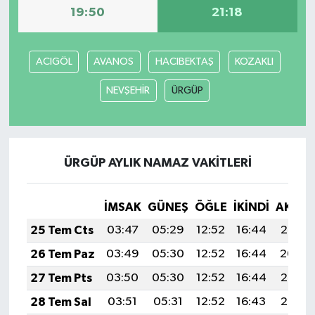
19:50
21:18
ACIGÖL
AVANOS
HACIBEKTAŞ
KOZAKLI
NEVŞEHİR
ÜRGÜP
ÜRGÜP AYLIK NAMAZ VAKITLERI
İMSAK
GÜNEŞ
ÖĞLE
İKINDI
AKŞA
25 Tem Cts
03:47
05:29
12:52
16:44
20:05
26 Tem Paz
03:49
05:30
12:52
16:44
20:04
27 Tem Pts
03:50
05:30
12:52
16:44
20:03
28 Tem Sal
03:51
05:31
12:52
16:43
20:03