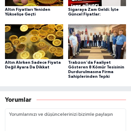
Altın Fiyatları Yeniden
Sigaraya Zam Geldi: İşte
Yükselişe Geçti
Güncel Fiyatlar:
Altın Alırken Sadece Fiyata
Trabzon'da Faaliyet
Değil Ayara Da Dikkat
Gösteren 8 Kömür Tesisinin
Durdurulmasına Firma
Sahiplerinden Tepki
Yorumlar