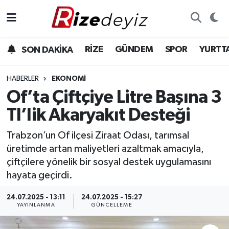
Spor
Rize Nöbetçi Eczaneler
RİZE
GÜNDEM
SPOR
YURTT
SON DAKİKA
Gündem
Rize Hava Durumu
HABERLER
EKONOMI
Yurttan Haberler
Rize Trafik Yoğunluk Haritası
Of’ta Çiftçiye Litre Başına 3
Tl’lik Akaryakıt Desteği
Ekonomi
Süper Lig Puan Durumu ve Fikstür
Trabzon’un Of ilçesi Ziraat Odası, tarımsal
Teknoloji
Tüm Manşetler
üretimde artan maliyetleri azaltmak amacıyla,
çiftçilere yönelik bir sosyal destek uygulamasını
Sağlık
Son Dakika Haberleri
hayata geçirdi.
Haber Arşivi
24.07.2025 - 13:11
24.07.2025 - 15:27
YAYINLANMA
GÜNCELLEME