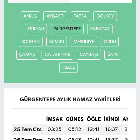
AKKUŞ
AYBASTI
FATSA
GÖLKÖY
GÜLYALI
GÜRGENTEPE
KABATAŞ
KORGAN
KUMRU
MESUDİYE
ORDU
ÇAMAŞ
ÇATALPINAR
ÇAYBAŞI
ÜNYE
İKİZCE
GÜRGENTEPE AYLIK NAMAZ VAKITLERI
İMSAK
GÜNEŞ
ÖĞLE
İKINDI
AKŞA
25 Tem Cts
03:25
05:12
12:41
16:37
20:00