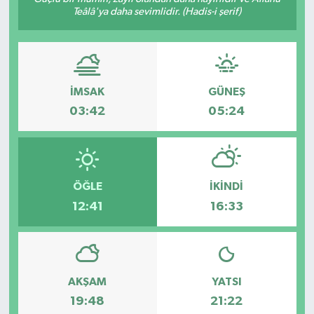
Teâlâ'ya daha sevimlidir. (Hadis-i şerif)
İMSAK
GÜNEŞ
03:42
05:24
ÖĞLE
İKINDI
12:41
16:33
AKŞAM
YATSI
19:48
21:22