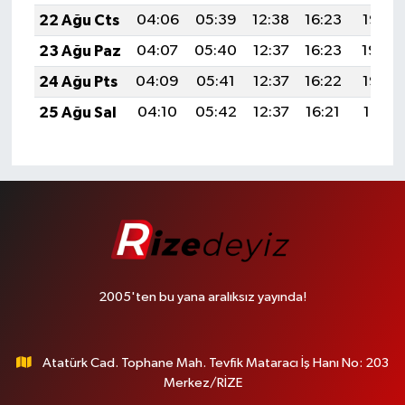
22 Ağu Cts
04:06
05:39
12:38
16:23
19:26
23 Ağu Paz
04:07
05:40
12:37
16:23
19:24
24 Ağu Pts
04:09
05:41
12:37
16:22
19:23
25 Ağu Sal
04:10
05:42
12:37
16:21
19:21
2005'ten bu yana aralıksız yayında!
Atatürk Cad. Tophane Mah. Tevfik Mataracı İş Hanı No: 203
Merkez/RİZE